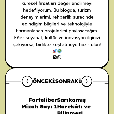
küresel fırsatları değerlendirmeyi
hedefliyorum. Bu blogda, turizm
deneyimlerimi, rehberlik sürecinde
edindiğim bilgileri ve teknolojiyle
4
harmanlanan projelerimi paylaşacağım.
Eğer seyahat, kültür ve inovasyon ilginizi
çekiyorsa, birlikte keşfetmeye hazır olun!
ÖNCEKI
SONRAKI
5
Forteliber
Sarıkamış
Mizah Sayı 1
Harekâtı ve
Bilinmesi