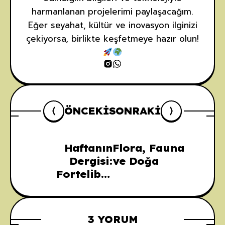
harmanlanan projelerimi paylaşacağım.
Eğer seyahat, kültür ve inovasyon ilginizi
çekiyorsa, birlikte keşfetmeye hazır olun!
ÖNCEKI
SONRAKI
Haftanın
Flora, Fauna
Dergisi:
ve Doğa
Forteliber
Dergi Rota:
Türkiye
3 YORUM