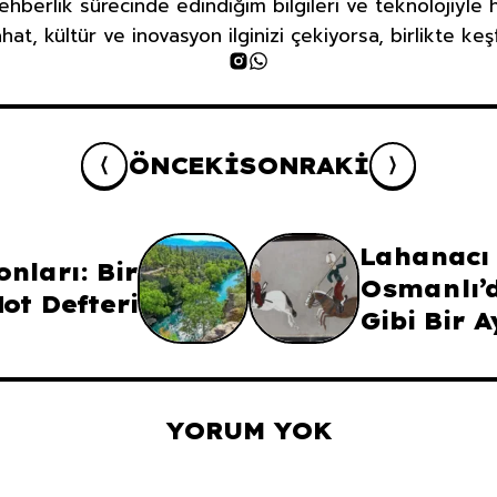
ehberlik sürecinde edindiğim bilgileri ve teknolojiyle
at, kültür ve inovasyon ilginizi çekiyorsa, birlikte ke
ÖNCEKI
SONRAKI
Lahanacı
nları: Bir
Osmanlı’
ot Defteri
Gibi Bir 
YORUM YOK