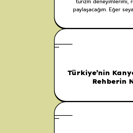
turizm deneyimlerimi, r
paylaşacağım. Eğer seyah
Türkiye’nin Kanyo
Rehberin N