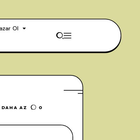
azar Ol
 DAHA AZ
0