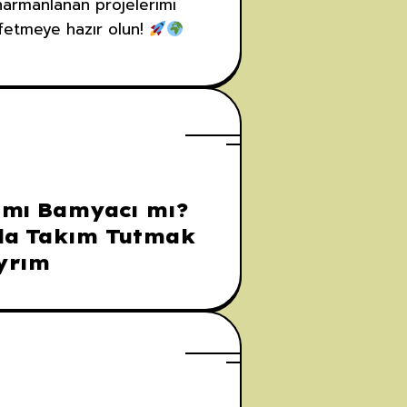
 harmanlanan projelerimi
şfetmeye hazır olun!
 mı Bamyacı mı?
da Takım Tutmak
Ayrım