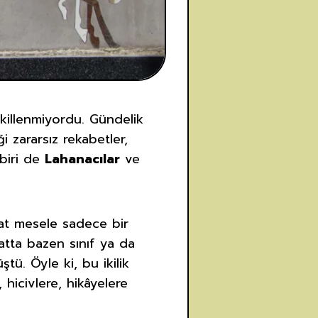
killenmiyordu. Gündelik
i zararsız rekabetler,
 biri de
Lahanacılar
ve
kat mesele sadece bir
 hatta bazen sınıf ya da
tü. Öyle ki, bu ikilik
hicivlere, hikâyelere