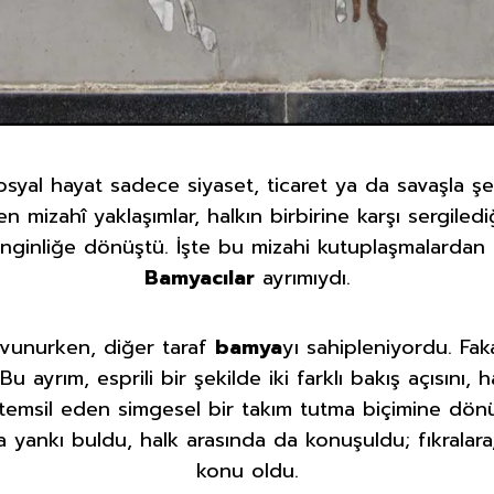
yal hayat sadece siyaset, ticaret ya da savaşla şe
n mizahî yaklaşımlar, halkın birbirine karşı sergilediğ
enginliğe dönüştü. İşte bu mizahi kutuplaşmalardan
Bamyacılar
ayrımıydı.
avunurken, diğer taraf
bamya
yı sahipleniyordu. Fa
Bu ayrım, esprili bir şekilde iki farklı bakış açısını,
nı temsil eden simgesel bir takım tutma biçimine dönüş
 yankı buldu, halk arasında da konuşuldu; fıkralara, 
konu oldu.