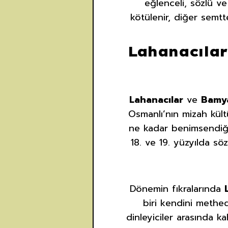
eğlenceli, sözlü ve
kötülenir, diğer semt
Lahanacılar
Lahanacılar
ve
Bamya
Osmanlı’nın mizah kült
ne kadar benimsendiği
18. ve 19. yüzyılda sö
Dönemin fıkralarında
biri kendini methed
dinleyiciler arasında ka