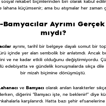
 sosyal rekabet biçimlerinden biri olarak kabul edil
te lahana küçümsenir; ama bu atışmalar her zaman gül
-Bamyacılar Ayrımı Gerçek
mıydı?
cılar
ayrımı, tarihî bir belgeye dayalı somut bir t
ürü içinde yer alan sembolik bir anlatımdı. Ancak 
ni ve ne kadar etkili olduğunu değiştirmiyordu. Çün
zlü edebiyatta ve gündelik konuşmalarda sıkça dile 
bir mizah biçimine dönüşmüştü.
Lahanacı
ve
Bamyacı
olarak anılan karakterler sık
erken, diğerini “Bamyacı işte, ne beklenir!” diye k
hkahalarla karşılanırdı. Hatta bazı şehir efsanelerine