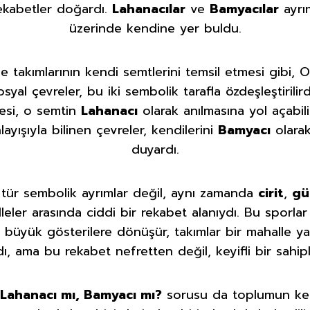
rekabetler doğardı.
Lahanacılar
ve
Bamyacılar
ayrım
üzerinde kendine yer buldu.
 takımlarının kendi semtlerini temsil etmesi gibi
syal çevreler, bu iki sembolik tarafla özdeşleştirilir
esi, o semtin
Lahanacı
olarak anılmasına yol açabili
ayışıyla bilinen çevreler, kendilerini
Bamyacı
olarak
duyardı.
tür sembolik ayrımlar değil, aynı zamanda
cirit
,
gü
alleler arasında ciddi bir rekabet alanıydı. Bu sporl
üyük gösterilere dönüşür, takımlar bir mahalle ya
ı, ama bu rekabet nefretten değil, keyifli bir sahi
Lahanacı mı, Bamyacı mı?
sorusu da toplumun ken