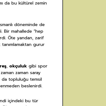
ı da bu kültürel zemin
, Osmanlı döneminde de
di. Bir mahallede “hep
rdi. Öte yandan, zarif
 tanımlamaktan gurur
reş
,
okçuluk
gibi spor
ar zaman zaman saray
 da topluluğu temsil
plenmeden beslenirdi.
di içindeki bu tür