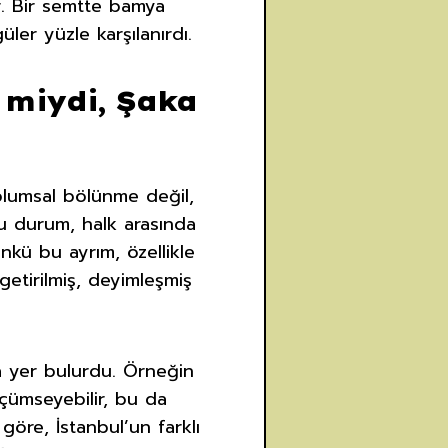
ir. Bir semtte bamya
er yüzle karşılanırdı.
 miydi, Şaka
oplumsal bölünme değil,
bu durum, halk arasında
kü bu ayrım, özellikle
getirilmiş, deyimleşmiş
ça yer bulurdu. Örneğin
üçümseyebilir, bu da
 göre, İstanbul’un farklı