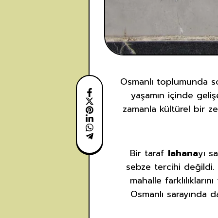
Osmanlı toplumunda sos
yaşamın içinde gelişe
zamanla kültürel bir z
Bir taraf
lahana
yı s
sebze tercihi değildi. 
mahalle farklılıkları
Osmanlı sarayında da