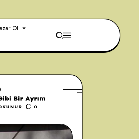
azar Ol
ibi Bir Ayrım
 OKUNUR
0