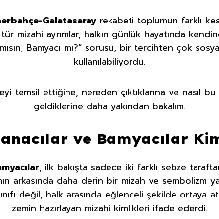
nerbahçe-Galatasaray
rekabeti toplumun farklı kesi
tür mizahi ayrımlar, halkın günlük hayatında kendine
ısın, Bamyacı mı?” sorusu, bir tercihten çok sosyal 
kullanılabiliyordu.
neyi temsil ettiğine, nereden çıktıklarına ve nasıl b
geldiklerine daha yakından bakalım.
anacılar ve Bamyacılar Ki
myacılar
, ilk bakışta sadece iki farklı sebze taraft
ın arkasında daha derin bir mizah ve sembolizm ya
ıfı değil, halk arasında eğlenceli şekilde ortaya atıl
zemin hazırlayan mizahi kimlikleri ifade ederdi.