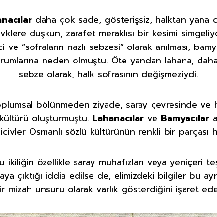
nacılar
daha çok sade, gösterişsiz, halktan yana ol
vklere düşkün, zarafet meraklısı bir kesimi simgel
i ve “sofraların nazlı sebzesi” olarak anılması, bamya
yorumlarına neden olmuştu. Öte yandan lahana, daha
sebze olarak, halk sofrasının değişmeziydi.
toplumsal bölünmeden ziyade, saray çevresinde ve h
k” kültürü oluşturmuştu.
Lahanacılar
ve
Bamyacılar
a
hicivler Osmanlı sözlü kültürünün renkli bir parçası h
 ikiliğin özellikle saray muhafızları veya yeniçeri te
aya çıktığı iddia edilse de, elimizdeki bilgiler bu ay
ir mizah unsuru olarak varlık gösterdiğini işaret ede