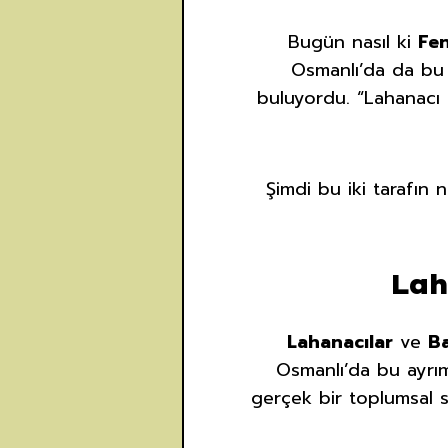
Bugün nasıl ki
Fe
Osmanlı’da da bu 
buluyordu. “Lahanacı m
Şimdi bu iki tarafın 
Lah
Lahanacılar
ve
Ba
Osmanlı’da bu ayrım
gerçek bir toplumsal sın