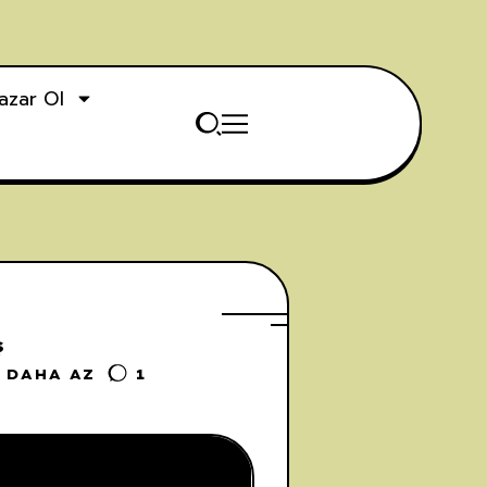
azar Ol
ş
 DAHA AZ
1