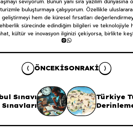
aşmayı seviyorum. Bunun yanı sıra yazılım dünyasına ol
 turizmle buluşturmaya çalışıyorum. Özellikle uluslara
 geliştirmeyi hem de küresel fırsatları değerlendirme
ehberlik sürecinde edindiğim bilgileri ve teknolojiyle
at, kültür ve inovasyon ilginizi çekiyorsa, birlikte ke
ÖNCEKI
SONRAKI
bul Sınavı
Türkiye T
Sınavları
Derinleme