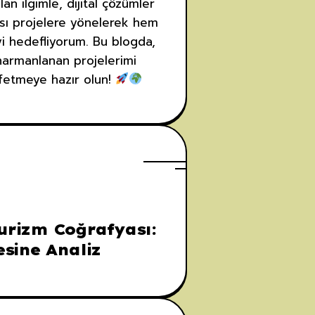
an ilgimle, dijital çözümler
rası projelere yönelerek hem
yi hedefliyorum. Bu blogda,
 harmanlanan projelerimi
şfetmeye hazır olun!
urizm Coğrafyası:
sine Analiz