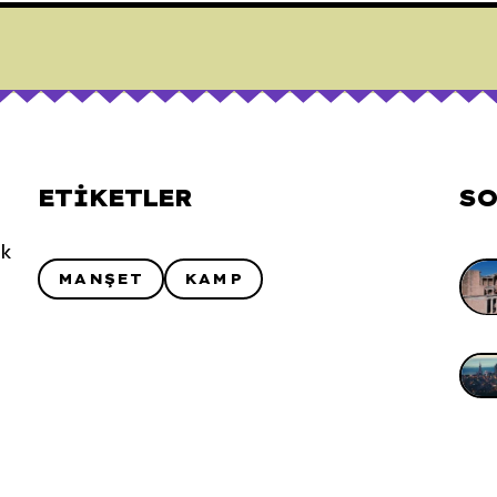
ETIKETLER
SO
uk
MANŞET
KAMP