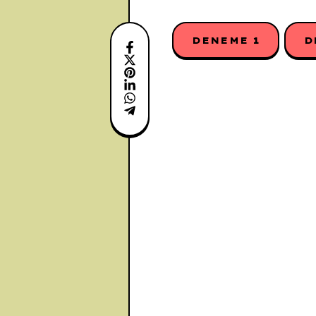
DENEME 1
D