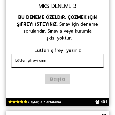
MKS DENEME 3
BU DENEME ÖZELDİR. ÇÖZMEK İÇİN
ŞİFREYİ İSTEYİNİZ
. Sınav için deneme
sorularıdır. Sınavla veya kurumla
ilişkisi yoktur.
Lütfen şifreyi yazınız
431
7 oylar, 4.7 ortalama