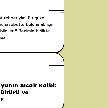
st rehberiyim. Bu güzel
n münasebette bulunmak için
giler !! Benimle birlikte
z ...
yanın Sıcak Kalbi:
ltürü ve
r