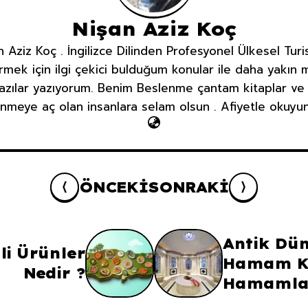
Nişan Aziz Koç
 Aziz Koç . İngilizce Dilinden Profesyonel Ülkesel Turi
irmek için ilgi çekici bulduğum konular ile daha yakı
zılar yazıyorum. Benim Beslenme çantam kitaplar ve bil
nmeye aç olan insanlara selam olsun . Afiyetle okuyunu
ÖNCEKI
SONRAKI
Antik Dün
li Ürünler
Hamam Kü
Nedir ?
Hamamla