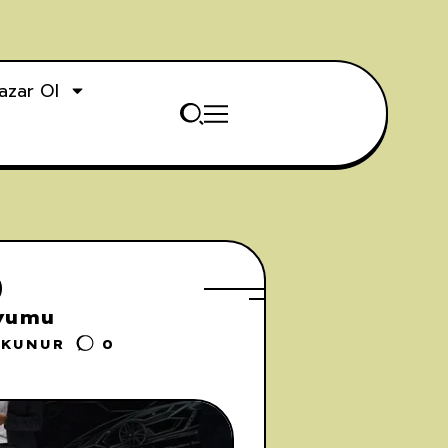
azar Ol
Uyumu
OKUNUR
0