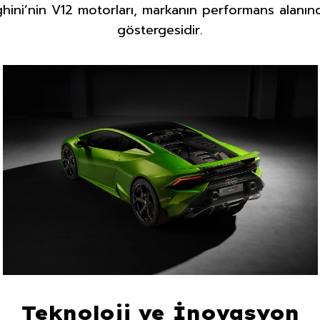
hini’nin V12 motorları, markanın performans alanında
göstergesidir.
Teknoloji ve İnovasyon