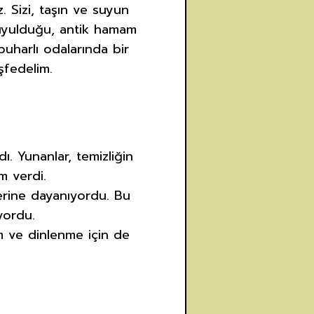
 Sizi, taşın ve suyun
 duyulduğu, antik hamam
buharlı odalarında bir
şfedelim.
ı. Yunanlar, temizliğin
m verdi.
lerine dayanıyordu. Bu
ıyordu.
im ve dinlenme için de