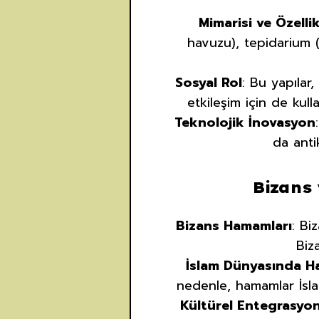
Mimarisi ve Özellik
havuzu), tepidarium (
Sosyal Rol
: Bu yapılar
etkileşim için de kul
Teknolojik İnovasyon
da anti
Bizans
Bizans Hamamları
: Bi
Biz
İslam Dünyasında 
nedenle, hamamlar İsla
Kültürel Entegrasyo