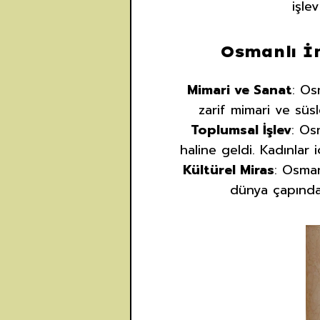
işle
Osmanlı İ
Mimari ve Sanat
: Os
zarif mimari ve süsl
Toplumsal İşlev
: Os
haline geldi. Kadınlar 
Kültürel Miras
: Osman
dünya çapında