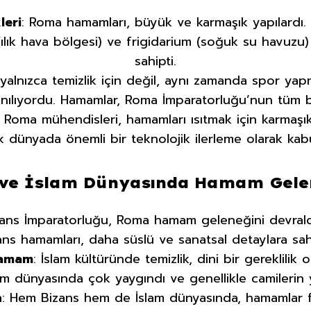
leri
: Roma hamamları, büyük ve karmaşık yapılardı.
ılık hava bölgesi) ve frigidarium (soğuk su havuzu) 
sahipti.
, yalnızca temizlik için değil, aynı zamanda spor ya
lanılıyordu. Hamamlar, Roma İmparatorluğu’nun tüm 
: Roma mühendisleri, hamamları ısıtmak için karmaşık 
k dünyada önemli bir teknolojik ilerleme olarak kabul
 ve İslam Dünyasında Hamam Gelen
zans İmparatorluğu, Roma hamam geleneğini devraldı
ans hamamları, daha süslü ve sanatsal detaylara sahi
Hamam
: İslam kültüründe temizlik, dini bir gereklilik
m dünyasında çok yaygındı ve genellikle camilerin
n
: Hem Bizans hem de İslam dünyasında, hamamlar far