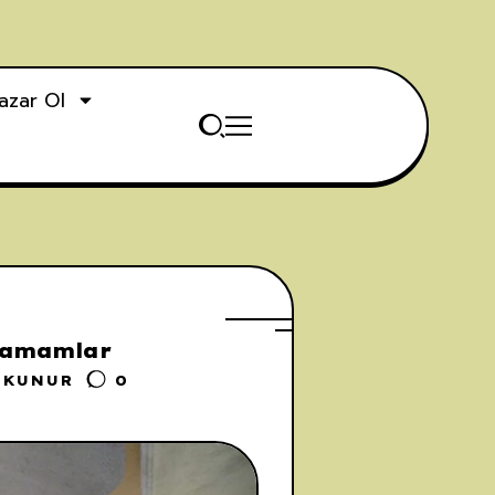
azar Ol
 Hamamlar
OKUNUR
0