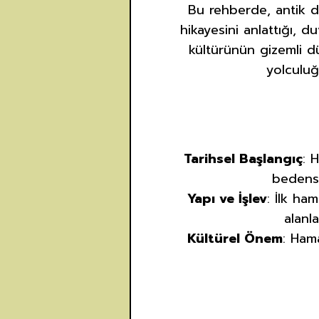
Bu rehberde, antik d
hikayesini anlattığı, 
kültürünün gizemli dü
yolculuğ
Tarihsel Başlangıç
: 
bedense
Yapı ve İşlev
: İlk ha
alanla
Kültürel Önem
: Ham