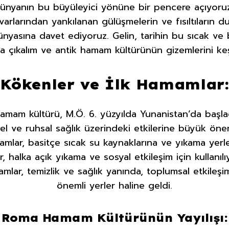
ünyanın bu büyüleyici yönüne bir pencere açıyoruz.
duvarlarından yankılanan gülüşmelerin ve fısıltıların
nyasına davet ediyoruz. Gelin, tarihin bu sıcak ve 
a çıkalım ve antik hamam kültürünün gizemlerini ke
Kökenler ve İlk Hamamlar:
Hamam kültürü, M.Ö. 6. yüzyılda Yunanistan’da başlad
l ve ruhsal sağlık üzerindeki etkilerine büyük öne
mamlar, basitçe sıcak su kaynaklarına ve yıkama yer
r, halka açık yıkama ve sosyal etkileşim için kullanıl
amlar, temizlik ve sağlık yanında, toplumsal etkileş
önemli yerler haline geldi.
Roma Hamam Kültürünün Yayılışı: