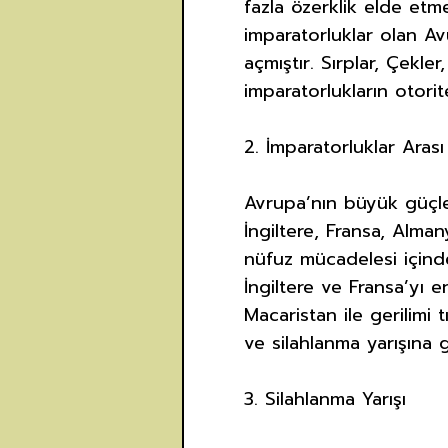
fazla özerklik elde etm
imparatorluklar olan A
açmıştır. Sırplar, Çekle
imparatorlukların otor
2. İmparatorluklar Aras
Avrupa’nın büyük güçler
İngiltere, Fransa, Alma
nüfuz mücadelesi içinde
İngiltere ve Fransa’yı e
Macaristan ile gerilimi
ve silahlanma yarışına g
3. Silahlanma Yarışı