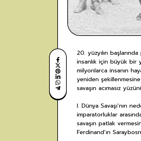
20. yüzyılın başlarında
insanlık için büyük bir
milyonlarca insanın hay
yeniden şekillenmesine
savaşın acımasız yüzünü
I. Dünya Savaşı’nın nede
imparatorluklar arasındak
savaşın patlak vermesin
Ferdinand’ın Saraybosna’