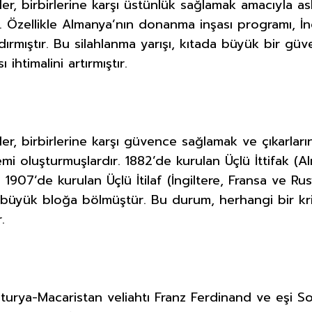
r, birbirlerine karşı üstünlük sağlamak amacıyla ask
r. Özellikle Almanya’nın donanma inşası programı, İng
dırmıştır. Bu silahlanma yarışı, kıtada büyük bir güv
 ihtimalini artırmıştır.
r, birbirlerine karşı güvence sağlamak ve çıkarlar
temi oluşturmuşlardır. 1882’de kurulan Üçlü İttifak (
e 1907’de kurulan Üçlü İtilaf (İngiltere, Fransa ve Ru
iki büyük bloğa bölmüştür. Bu durum, herhangi bir kri
.
sturya-Macaristan veliahtı Franz Ferdinand ve eşi 