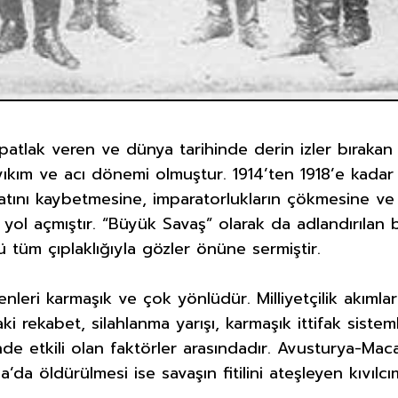
 patlak veren ve dünya tarihinde derin izler bırakan 
 yıkım ve acı dönemi olmuştur. 1914’ten 1918’e kada
atını kaybetmesine, imparatorlukların çökmesine ve
 yol açmıştır. “Büyük Savaş” olarak da adlandırılan
 tüm çıplaklığıyla gözler önüne sermiştir.
nleri karmaşık ve çok yönlüdür. Milliyetçilik akımları
i rekabet, silahlanma yarışı, karmaşık ittifak sistemle
de etkili olan faktörler arasındadır. Avusturya-Maca
da öldürülmesi ise savaşın fitilini ateşleyen kıvılc