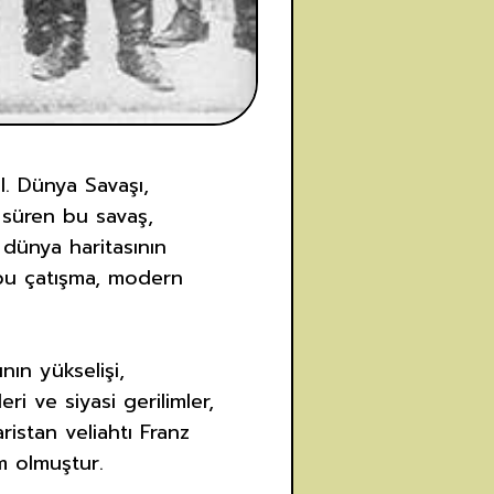
I. Dünya Savaşı,
r süren bu savaş,
 dünya haritasının
 bu çatışma, modern
nın yükselişi,
ri ve siyasi gerilimler,
ristan veliahtı Franz
ım olmuştur.