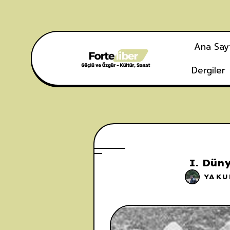
Ana Say
Dergiler
I. Dün
YAKU