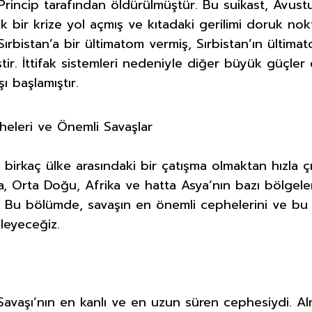
o Princip tarafından öldürülmüştür. Bu suikast, Avust
k bir krize yol açmış ve kıtadaki gerilimi doruk nokt
ırbistan’a bir ültimatom vermiş, Sırbistan’ın ültim
tir. İttifak sistemleri nedeniyle diğer büyük güçler 
ı başlamıştır.
heleri ve Önemli Savaşlar
 birkaç ülke arasındaki bir çatışma olmaktan hızla çı
, Orta Doğu, Afrika ve hatta Asya’nın bazı bölgeler
. Bu bölümde, savaşın en önemli cephelerini ve b
eleyeceğiz.
Savaşı’nın en kanlı ve en uzun süren cephesiydi. A