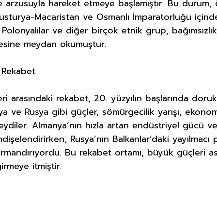
e arzusuyla hareket etmeye başlamıştır. Bu durum, ö
vusturya-Macaristan ve Osmanlı İmparatorluğu içind
r, Polonyalılar ve diğer birçok etnik grup, bağımsızlık
itesine meydan okumuştur.
ı Rekabet
i arasındaki rekabet, 20. yüzyılın başlarında doruk 
nya ve Rusya gibi güçler, sömürgecilik yarışı, ekono
ydiler. Almanya’nın hızla artan endüstriyel gücü ve
ndişelendirirken, Rusya’nın Balkanlar’daki yayılmacı 
 tırmandırıyordu. Bu rekabet ortamı, büyük güçleri as
irmeye itmiştir.