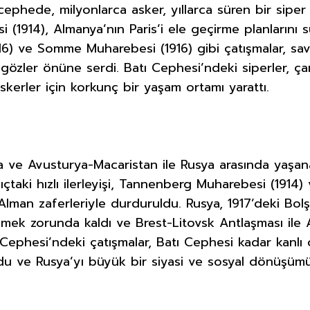
 cephede, milyonlarca asker, yıllarca süren bir siper
 (1914), Almanya’nın Paris’i ele geçirme planlarını
) ve Somme Muharebesi (1916) gibi çatışmalar, savaş
i gözler önüne serdi. Batı Cephesi’ndeki siperler, ça
kerler için korkunç bir yaşam ortamı yarattı.
ve Avusturya-Macaristan ile Rusya arasında yaşan
ıçtaki hızlı ilerleyişi, Tannenberg Muharebesi (1914)
Alman zaferleriyle durduruldu. Rusya, 1917’deki Bolş
lmek zorunda kaldı ve Brest-Litovsk Antlaşması ile
 Cephesi’ndeki çatışmalar, Batı Cephesi kadar kanlı
du ve Rusya’yı büyük bir siyasi ve sosyal dönüşümü