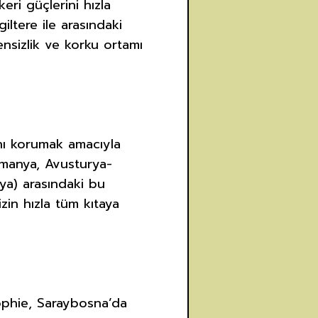
eri güçlerini hızla
iltere ile arasındaki
ensizlik ve korku ortamı
ını korumak amacıyla
Almanya, Avusturya-
sya) arasındaki bu
zin hızla tüm kıtaya
Sophie, Saraybosna’da