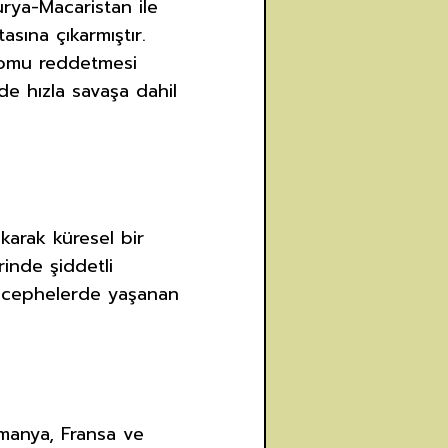
urya-Macaristan ile
asına çıkarmıştır.
atomu reddetmesi
de hızla savaşa dahil
karak küresel bir
inde şiddetli
u cephelerde yaşanan
lmanya, Fransa ve