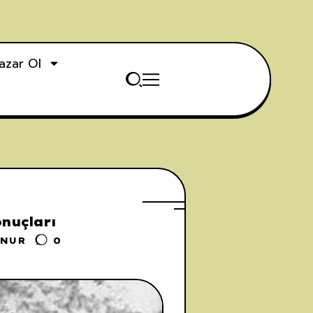
azar Ol
nuçları
UNUR
0