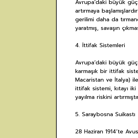
Avrupa’daki büyük güçle
artırmaya başlamışlardı
gerilimi daha da tırman
yaratmış, savaşın çıkması
4. İttifak Sistemleri
Avrupa’daki büyük güçle
karmaşık bir ittifak sis
Macaristan ve İtalya) il
ittifak sistemi, kıtayı 
yayılma riskini artırmıştır
5. Saraybosna Suikastı
28 Haziran 1914’te Avu