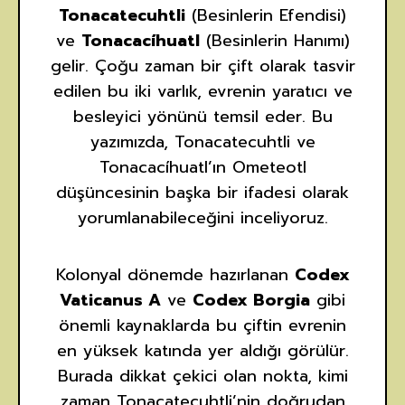
Tonacatecuhtli
(Besinlerin Efendisi)
ve
Tonacacíhuatl
(Besinlerin Hanımı)
gelir. Çoğu zaman bir çift olarak tasvir
edilen bu iki varlık, evrenin yaratıcı ve
besleyici yönünü temsil eder. Bu
yazımızda, Tonacatecuhtli ve
Tonacacíhuatl’ın Ometeotl
düşüncesinin başka bir ifadesi olarak
yorumlanabileceğini inceliyoruz.
Kolonyal dönemde hazırlanan
Codex
Vaticanus A
ve
Codex Borgia
gibi
önemli kaynaklarda bu çiftin evrenin
en yüksek katında yer aldığı görülür.
Burada dikkat çekici olan nokta, kimi
zaman Tonacatecuhtli’nin doğrudan