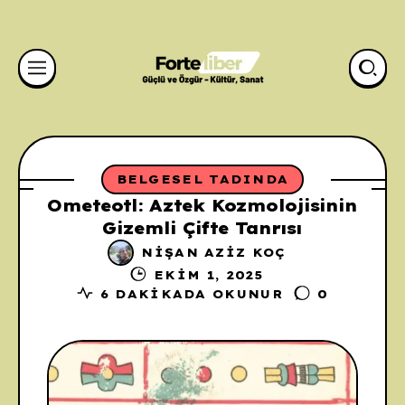
BELGESEL TADINDA
Ometeotl: Aztek Kozmolojisinin
Gizemli Çifte Tanrısı
NIŞAN AZIZ KOÇ
EKIM 1, 2025
6 DAKIKADA OKUNUR
0