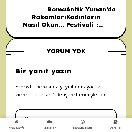
Roma
Antik Yunan’da
Rakamları
Kadınların
Nasıl Okunur
Festivali :
ve Yazılır
Thesmophoria
YORUM YOK
Bir yanıt yazın
E-posta adresiniz yayınlanmayacak.
Gerekli alanlar
*
ile işaretlenmişlerdir
Ana Sayfa
Videolar
Kanala Katıl
Dergiler