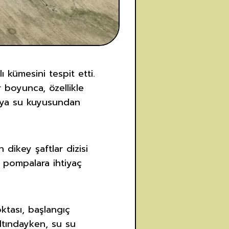
lı kümesini tespit etti.
 boyunca, özellikle
veya su kuyusundan
 dikey şaftlar dizisi
n pompalara ihtiyaç
ktası, başlangıç
ltındayken, su su