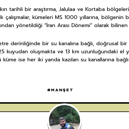
akın tarihli bir araştırma, Jalulaa ve Kortaba bölgel
lk çalışmalar, kümeleri MS 1000 yıllarına, bölgenin baz
fından yönetildiği “İran Arası Dönemi” olarak bilinen
tre derinliğinde bir su kanalına bağlı, doğrusal bi
 25 kuyudan oluşmakta ve 13 km uzunluğundaki el y
 küme ise her iki yanda kazılan su kanallarına ba
MANŞET