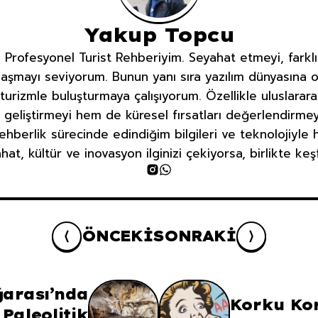
Yakup Topcu
rofesyonel Turist Rehberiyim. Seyahat etmeyi, farklı
aşmayı seviyorum. Bunun yanı sıra yazılım dünyasına ol
 turizmle buluşturmaya çalışıyorum. Özellikle uluslara
 geliştirmeyi hem de küresel fırsatları değerlendirme
ehberlik sürecinde edindiğim bilgileri ve teknolojiyle
at, kültür ve inovasyon ilginizi çekiyorsa, birlikte ke
ÖNCEKI
SONRAKI
arası’nda
Korku Kor
 Paleolitik