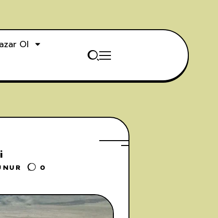
azar Ol
i
UNUR
0