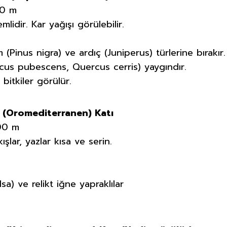
00 m
mlidir. Kar yağışı görülebilir.
m (Pinus nigra) ve ardıç (Juniperus) türlerine bırakır.
cus pubescens, Quercus cerris) yaygındır.
bitkiler görülür.
 (Oromediterranen) Katı
000 m
ışlar, yazlar kısa ve serin.
sa) ve relikt iğne yapraklılar