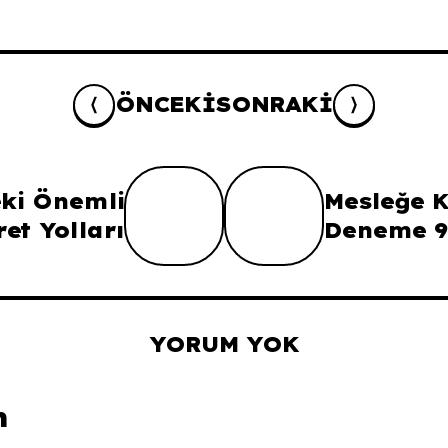
ÖNCEKI
SONRAKI
ki Önemli
Mesleğe K
ret Yolları
Deneme 9
YORUM YOK
n