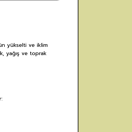
ün yükselti ve iklim
ık, yağış ve toprak
r: