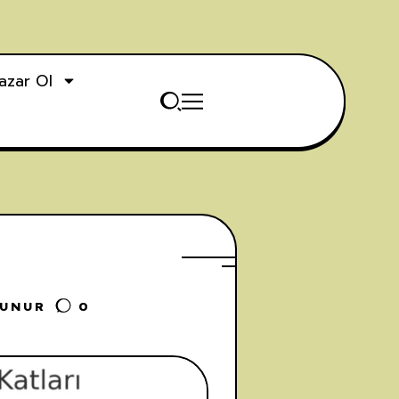
azar Ol
KUNUR
0