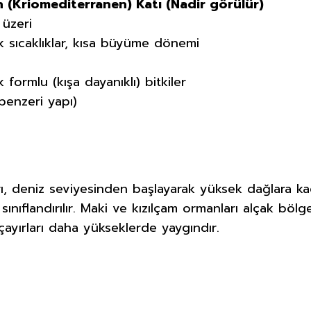
 (Kriomediterranen) Katı (Nadir görülür)
 üzeri
şük sıcaklıklar, kısa büyüme dönemi
k formlu (kışa dayanıklı) bitkiler
 benzeri yapı)
rı, deniz seviyesinden başlayarak yüksek dağlara k
sınıflandırılır. Maki ve kızılçam ormanları alçak böl
ayırları daha yükseklerde yaygındır.