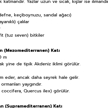
ak katmandır. Yazlar uzun ve sıcak, kışlar ise ılımandı
 defne, keçiboynuzu, sandal ağacı)
yanıklı) çalılar
r
it (tuz seven) bitkiler
n (Mezomediterranen) Katı
00 m
cak yine de tipik Akdeniz iklimi görülür.
am eder, ancak daha seyrek hale gelir.
) ormanları yaygındır.
 coccifera, Quercus ilex) görülür.
an (Supramediterranen) Katı