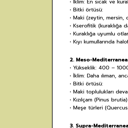
• İklim: En sıcak ve kur
• Bitki örtüsü:
• Maki (zeytin, mersin,
• Kserofitik (kuraklığa da
• Kuraklığa uyumlu otla
• Kıyı kumullarında halof
2. Meso-Mediterranea
• Yükseklik: 400 – 10
• İklim: Daha ılıman, an
• Bitki örtüsü:
• Maki toplulukları dev
• Kızılçam (Pinus brutia
• Meşe türleri (Quercus
3. Supra-Mediterrane