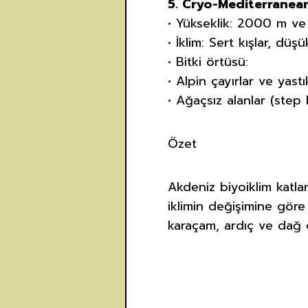
5. Cryo-Mediterranean
• Yükseklik: 2000 m ve
• İklim: Sert kışlar, dü
• Bitki örtüsü:
• Alpin çayırlar ve yastı
• Ağaçsız alanlar (step
Özet
Akdeniz biyoiklim katla
iklimin değişimine göre 
karaçam, ardıç ve dağ ç