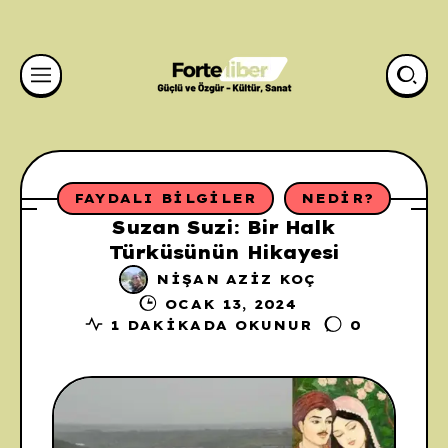
FAYDALI BILGILER
NEDIR?
Suzan Suzi: Bir Halk
Türküsünün Hikayesi
NIŞAN AZIZ KOÇ
OCAK 13, 2024
1 DAKIKADA OKUNUR
0