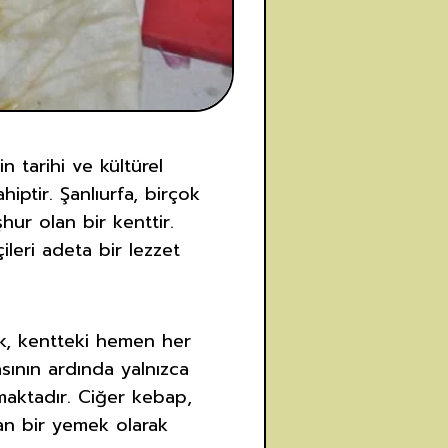
 tarihi ve kültürel
ptir. Şanlıurfa, birçok
ur olan bir kenttir.
leri adeta bir lezzet
ak, kentteki hemen her
sının ardında yalnızca
maktadır. Ciğer kebap,
an bir yemek olarak