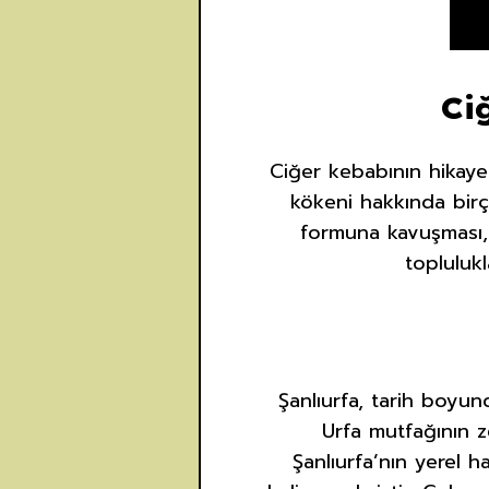
Ci
Ciğer kebabının hikaye
kökeni hakkında bir
formuna kavuşması, 
toplulukl
Şanlıurfa, tarih boyunc
Urfa mutfağının z
Şanlıurfa’nın yerel 