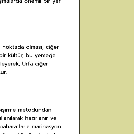
şmalarda önemli bir yer
ir noktada olması, ciğer
 bir kültür, bu yemeğe
leyerek, Urfa ciğer
ur.
e pişirme metodundan
lanılarak hazırlanır ve
, baharatlarla marinasyon