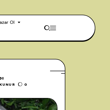
azar Ol
bı
OKUNUR
0