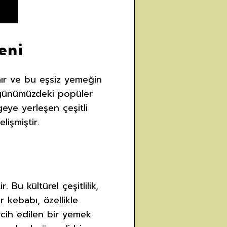
eni
nır ve bu eşsiz yemeğin
 günümüzdeki popüler
eye yerleşen çeşitli
lişmiştir.
 Bu kültürel çeşitlilik,
 kebabı, özellikle
rcih edilen bir yemek