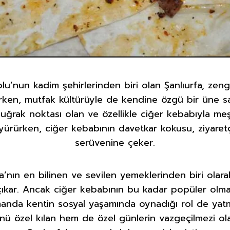
nun kadim şehirlerinden biri olan Şanlıurfa, zengin
ken, mutfak kültürüyle de kendine özgü bir üne sahi
uğrak noktası olan ve özellikle ciğer kebabıyla meşh
yürürken, ciğer kebabının davetkar kokusu, ziyaretçi
serüvenine çeker.
fa’nın en bilinen ve sevilen yemeklerinden biri olar
çıkar. Ancak ciğer kebabının bu kadar popüler olma
amanda kentin sosyal yaşamında oynadığı rol de yat
nü özel kılan hem de özel günlerin vazgeçilmezi ol