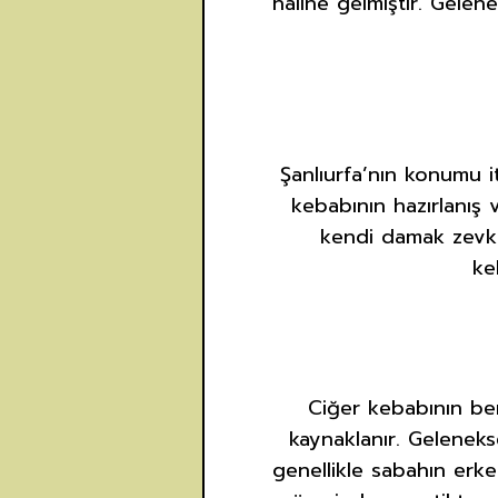
haline gelmiştir. Gele
Şanlıurfa’nın konumu it
kebabının hazırlanış 
kendi damak zevkle
ke
Ciğer kebabının ben
kaynaklanır. Gelenekse
genellikle sabahın erken