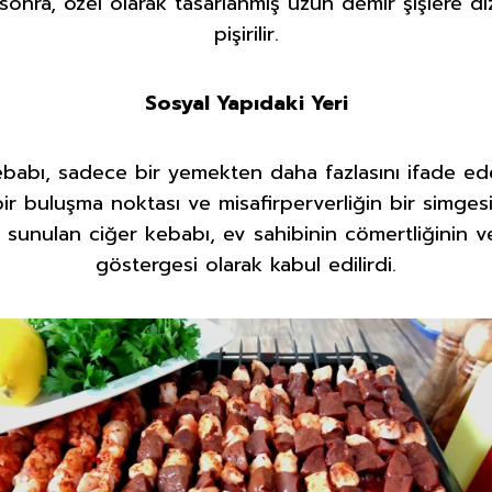
onra, özel olarak tasarlanmış uzun demir şişlere di
pişirilir.
Sosyal Yapıdaki Yeri
kebabı, sadece bir yemekten daha fazlasını ifade ed
 bir buluşma noktası ve misafirperverliğin bir simgesi
 sunulan ciğer kebabı, ev sahibinin cömertliğinin ve
göstergesi olarak kabul edilirdi.