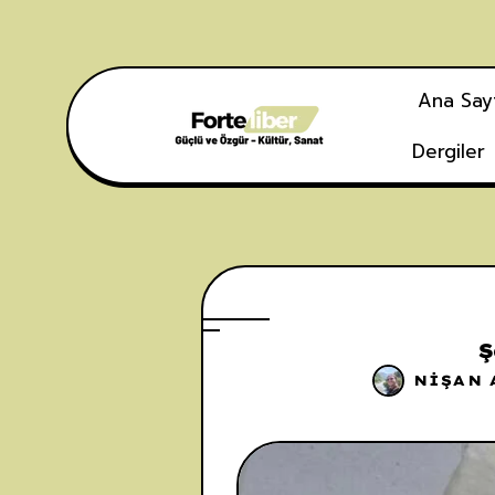
Ana Say
Dergiler
Ş
NIŞAN 