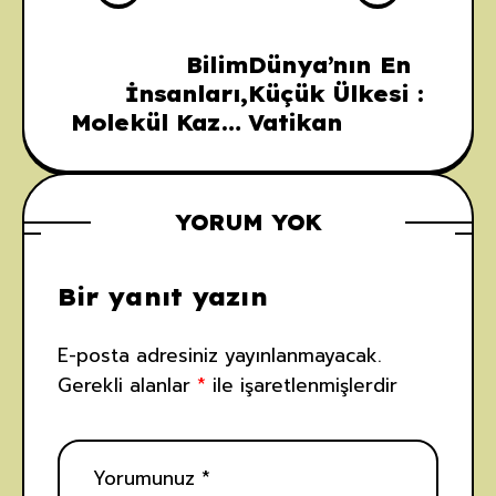
Bilim
Dünya’nın En
İnsanları,
Küçük Ülkesi :
Molekül Kazısı
Vatikan
Yoluyla Eski
Yiyeceklerin
Arkeolojisini
YORUM YOK
Açığa
Çıkarıyor
Bir yanıt yazın
E-posta adresiniz yayınlanmayacak.
Gerekli alanlar
*
ile işaretlenmişlerdir