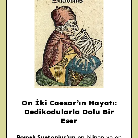
On İki Caesar’ın Hayatı:
Dedikodularla Dolu Bir
Eser
Romalı Suetonius’un
en bilinen ve en