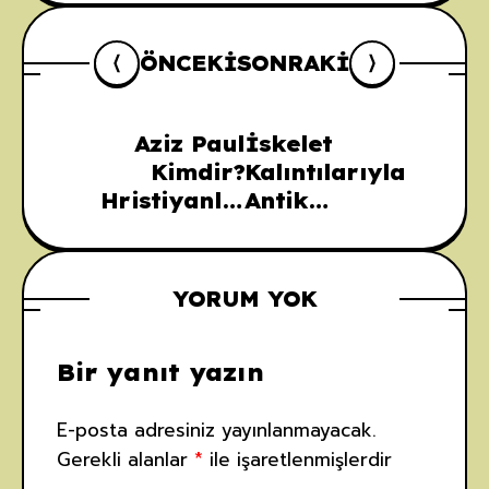
ÖNCEKI
SONRAKI
Aziz Paul
İskelet
Kimdir?
Kalıntılarıyla
Hristiyanlık
Antik
Tarihinde Aziz
İnsanların
Paul’un Rolü
Günlük Yaşamı
ve Mirası
Nasıl Çözülür?
YORUM YOK
Bir yanıt yazın
E-posta adresiniz yayınlanmayacak.
Gerekli alanlar
*
ile işaretlenmişlerdir