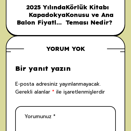
2025 Yılında
Körlük Kitabı
Kapadokya
Konusu ve Ana
Balon Fiyatları
Teması Nedir?
Ne Kadar?
Güncel Rehber
YORUM YOK
Bir yanıt yazın
E-posta adresiniz yayınlanmayacak.
Gerekli alanlar
*
ile işaretlenmişlerdir