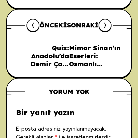
ÖNCEKI
SONRAKI
Quiz:
Mimar Sinan’ın
Anadolu’da
Eserleri:
Demir Çağı
Osmanlı
Uygarlıkları
Mimarisine
Damga Vuran
Yapılar
YORUM YOK
Bir yanıt yazın
E-posta adresiniz yayınlanmayacak.
Gerekli alanlar
*
ile işaretlenmişlerdir