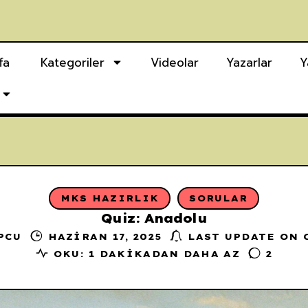
fa
Kategoriler
Videolar
Yazarlar
Y
MKS HAZIRLIK
SORULAR
Quiz: Anadolu
PCU
HAZIRAN 17, 2025
LAST UPDATE ON O
OKU: 1 DAKIKADAN DAHA AZ
2