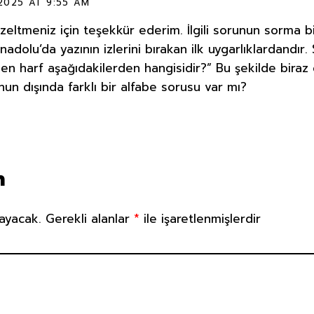
2025 AT 9:55 AM
eltmeniz için teşekkür ederim. İlgili sorunun sorma bi
adolu’da yazının izlerini bırakan ilk uygarlıklardandır.
en harf aşağıdakilerden hangisidir?” Bu şekilde biraz 
nun dışında farklı bir alfabe sorusu var mı?
n
ayacak.
Gerekli alanlar
*
ile işaretlenmişlerdir