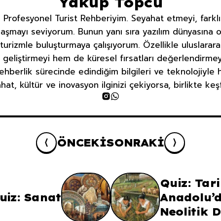
Yakup Topcu
rofesyonel Turist Rehberiyim. Seyahat etmeyi, farklı
aşmayı seviyorum. Bunun yanı sıra yazılım dünyasına ol
 turizmle buluşturmaya çalışıyorum. Özellikle uluslara
 geliştirmeyi hem de küresel fırsatları değerlendirme
ehberlik sürecinde edindiğim bilgileri ve teknolojiyle
at, kültür ve inovasyon ilginizi çekiyorsa, birlikte ke
ÖNCEKI
SONRAKI
Quiz: Tar
uiz: Sanat
Anadolu’d
Neolitik