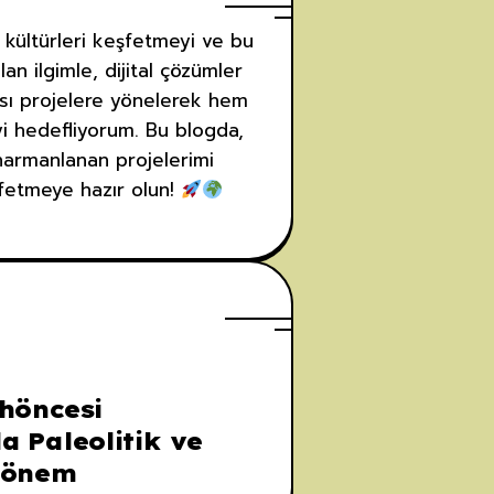
 kültürleri keşfetmeyi ve bu
an ilgimle, dijital çözümler
rası projelere yönelerek hem
yi hedefliyorum. Bu blogda,
 harmanlanan projelerimi
şfetmeye hazır olun!
ihöncesi
a Paleolitik ve
 Dönem