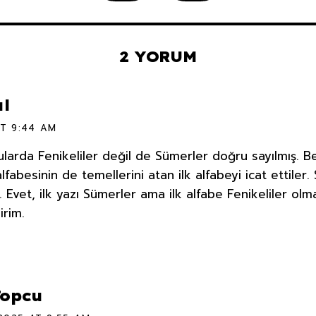
2 YORUM
l
AT 9:44 AM
orularda Fenikeliler değil de Sümerler doğru sayılmış. B
lfabesinin de temellerini atan ilk alfabeyi icat ettiler
or. Evet, ilk yazı Sümerler ama ilk alfabe Fenikeliler olm
irim.
Topcu