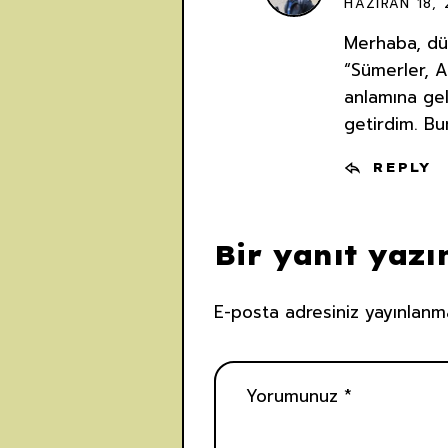
HAZIRAN 18, 
Merhaba, düz
“Sümerler, An
anlamına gel
getirdim. Bu
REPLY
Bir yanıt yazı
E-posta adresiniz yayınlanm