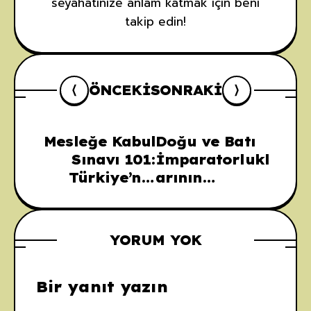
seyahatinize anlam katmak için beni
takip edin!
ÖNCEKI
SONRAKI
Mesleğe Kabul
Doğu ve Batı
Sınavı 101:
İmparatorlukl
Türkiye’nin
arının
Flora ve
Çarpışması:
Faunası
Licinius ve
Konstantin
YORUM YOK
Bir yanıt yazın