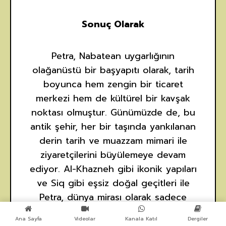
Sonuç Olarak
Petra, Nabatean uygarlığının
olağanüstü bir başyapıtı olarak, tarih
boyunca hem zengin bir ticaret
merkezi hem de kültürel bir kavşak
noktası olmuştur. Günümüzde de, bu
antik şehir, her bir taşında yankılanan
derin tarih ve muazzam mimari ile
ziyaretçilerini büyülemeye devam
ediyor. Al-Khazneh gibi ikonik yapıları
ve Siq gibi eşsiz doğal geçitleri ile
Petra, dünya mirası olarak sadece
korunmakla kalmıyor, aynı zamanda
Ana Sayfa
Videolar
Kanala Katıl
Dergiler
küresel bir ilgi ve merak uyandırıyor.