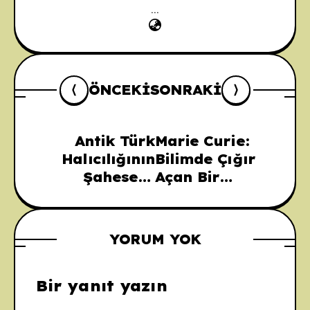
...
ÖNCEKI
SONRAKI
Antik Türk
Marie Curie:
Halıcılığının
Bilimde Çığır
Şaheseri:
Açan Bir
Pazırık Halısı
Kadının
Portresi
YORUM YOK
Bir yanıt yazın