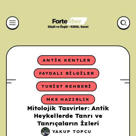
ANTIK KENTLER
FAYDALI BILGILER
TURIST REHBERI
MKS HAZIRLIK
Mitolojik Tasvirler: Antik
Heykellerde Tanrı ve
Tanrıçaların İzleri
YAKUP TOPCU