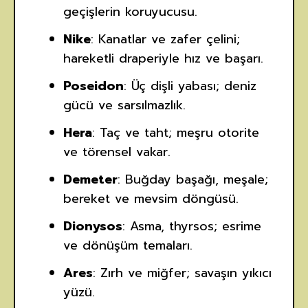
geçişlerin koruyucusu.
Nike
: Kanatlar ve zafer çelini;
hareketli draperiyle hız ve başarı.
Poseidon
: Üç dişli yabası; deniz
gücü ve sarsılmazlık.
Hera
: Taç ve taht; meşru otorite
ve törensel vakar.
Demeter
: Buğday başağı, meşale;
bereket ve mevsim döngüsü.
Dionysos
: Asma, thyrsos; esrime
ve dönüşüm temaları.
Ares
: Zırh ve miğfer; savaşın yıkıcı
yüzü.