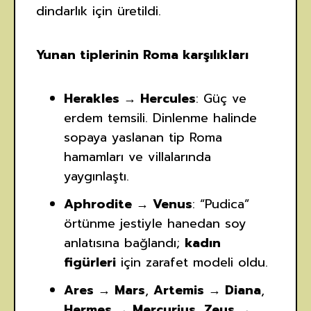
dindarlık için üretildi.
Yunan tiplerinin Roma karşılıkları
Herakles → Hercules
: Güç ve
erdem temsili. Dinlenme halinde
sopaya yaslanan tip Roma
hamamları ve villalarında
yaygınlaştı.
Aphrodite → Venus
: “Pudica”
örtünme jestiyle hanedan soy
anlatısına bağlandı;
kadın
figürleri
için zarafet modeli oldu.
Ares → Mars
,
Artemis → Diana
,
Hermes → Mercurius
,
Zeus →