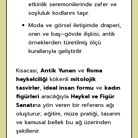
etkinlik seremonilerinde zafer ve
soyluluk kodlarını taşır.
Moda ve görsel iletişimde draperi,
oran ve baş–gövde ilişkisi; antik
örneklerden türetilmiş ölçü
kurallarıyla geliştirilir.
Kısacası,
Antik Yunan
ve
Roma
heykelciliği
kökenli
mitolojik
tasvirler
,
ideal insan formu
ve
kadın
figürleri
aracılığıyla
Heykel ve Figür
Sanatı
na yön veren bir referans ağı
oluşturur; eğitim, müze pratiği, tasarım
ve kamusal bellek bu ağ üzerinden
şekillenir.