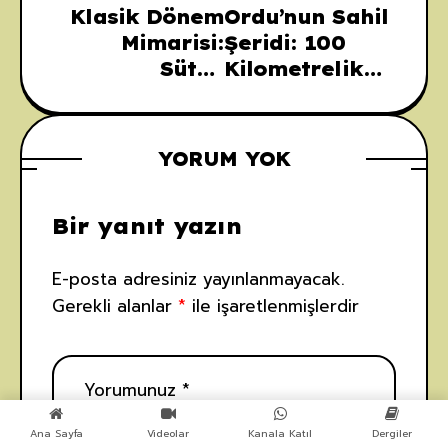
Klasik Dönem
Ordu’nun Sahil
Mimarisi:
Şeridi: 100
Sütun
Kilometrelik
Düzenlerinden
Karadeniz
Tapınaklara
Manzarası ve
Kadar Tüm
Doğal
YORUM YOK
Yapısal
Güzellikleri
Unsurlar
Bir yanıt yazın
E-posta adresiniz yayınlanmayacak.
Gerekli alanlar
*
ile işaretlenmişlerdir
Ana Sayfa
Videolar
Kanala Katıl
Dergiler