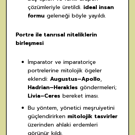
çözümleriyle üretildi.
ideal insan
formu
geleneği böyle yayıldı.
Portre ile tanrısal niteliklerin
birleşmesi
İmparator ve imparatoriçe
portrelerine mitolojik ögeler
eklendi:
Augustus–Apollo
,
Hadrian–Herakles
göndermeleri;
Livia–Ceres
bereket iması.
Bu yöntem, yönetici meşruiyetini
güçlendirirken
mitolojik tasvirler
üzerinden ahlaki erdemleri
görünür kıldı.