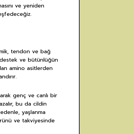
nmasını ve yeniden
keşfedeceğiz.
emik, tendon ve bağ
 destek ve bütünlüğün
olan amino asitlerden
ndırır.
yarak genç ve canlı bir
alır, bu da cildin
 nedenle, yaşlanma
ürünü ve takviyesinde