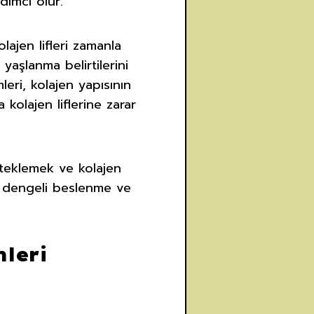
dımcı olur.
ajen lifleri zamanla
 yaşlanma belirtilerini
eri, kolajen yapısının
 kolajen liflerine zarar
steklemek ve kolajen
, dengeli beslenme ve
leri