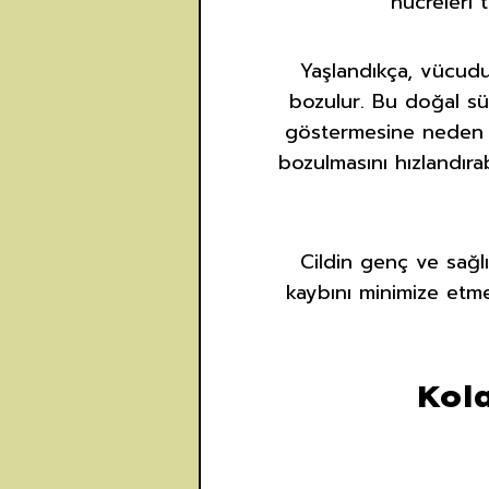
hücreleri 
Yaşlandıkça, vücudu
bozulur. Bu doğal süre
göstermesine neden ol
bozulmasını hızlandırab
Cildin genç ve sağl
kaybını minimize etm
Kol