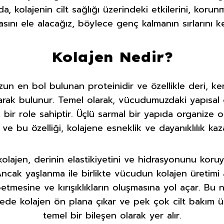
a, kolajenin cilt sağlığı üzerindeki etkilerini, koru
asını ele alacağız, böylece genç kalmanın sırlarını 
Kolajen Nedir?
un en bol bulunan proteinidir ve özellikle deri, k
arak bulunur. Temel olarak, vücudumuzdaki yapısal
 bir role sahiptir. Üçlü sarmal bir yapıda organize 
 ve bu özelliği, kolajene esneklik ve dayanıklılık kaza
 kolajen, derinin elastikiyetini ve hidrasyonunu koru
cak yaşlanma ile birlikte vücudun kolajen üretimi az
ybetmesine ve kırışıklıkların oluşmasına yol açar. Bu
elede kolajen ön plana çıkar ve pek çok cilt bakım 
temel bir bileşen olarak yer alır.