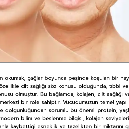
 okumak, çağlar boyunca peşinde koşulan bir haya
özellikle cilt sağlığı söz konusu olduğunda, tıbbi ve
konusu olmuştur. Bu bağlamda, kolajen, cilt sağlığ
rkezi bir role sahiptir. Vücudumuzun temel yapı t
 ile dolgunluğundan sorumlu bu önemli protein, ya
 modern bilim ve beslenme bilgisi, kolajen seviyele
nla kaybettiği esneklik ve tazelikten bir miktarını g