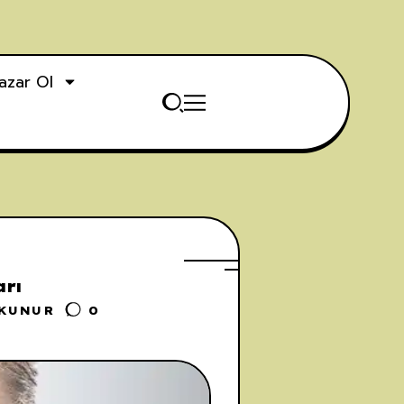
azar Ol
arı
OKUNUR
0