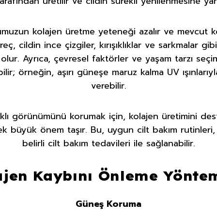
tarafından üretilir ve cildin sürekli yenilenmesine yar
muzun kolajen üretme yeteneği azalır ve mevcut kol
ç, cildin ince çizgiler, kırışıklıklar ve sarkmalar gibi
ur. Ayrıca, çevresel faktörler ve yaşam tarzı seçiml
ilir; örneğin, aşırı güneşe maruz kalma UV ışınlarıyla
verebilir.
ıklı görünümünü korumak için, kolajen üretimini de
ek büyük önem taşır. Bu, uygun cilt bakım rutinleri
belirli cilt bakım tedavileri ile sağlanabilir.
ajen Kaybını Önleme Yöntem
Güneş Koruma