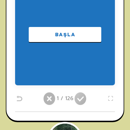
BAŞLA
1
/ 126