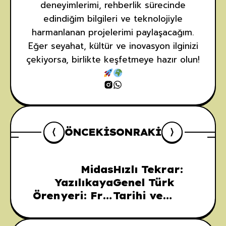
deneyimlerimi, rehberlik sürecinde
edindiğim bilgileri ve teknolojiyle
harmanlanan projelerimi paylaşacağım.
Eğer seyahat, kültür ve inovasyon ilginizi
çekiyorsa, birlikte keşfetmeye hazır olun!
ÖNCEKI
SONRAKI
Midas
Hızlı Tekrar:
Yazılıkaya
Genel Türk
Örenyeri: Frig
Tarihi ve
Vadisi’nin
Kültürü
Gizemli Anıtı