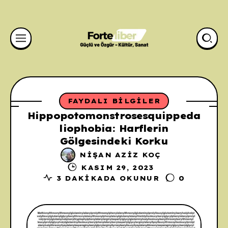
FAYDALI BILGILER
Hippopotomonstrosesquippeda
liophobia: Harflerin
Gölgesindeki Korku
NIŞAN AZIZ KOÇ
KASIM 29, 2023
3 DAKIKADA OKUNUR
0