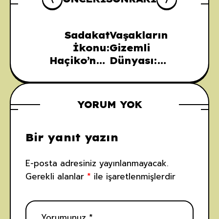
Sadakat
Vaşakların
İkonu:
Gizemli
Haçiko’nun
Dünyası:
İlham Veren
Anadolu’nun
Hikayesi
Unutulmuş
Yırtıcıları
YORUM YOK
Bir yanıt yazın
E-posta adresiniz yayınlanmayacak.
Gerekli alanlar
*
ile işaretlenmişlerdir