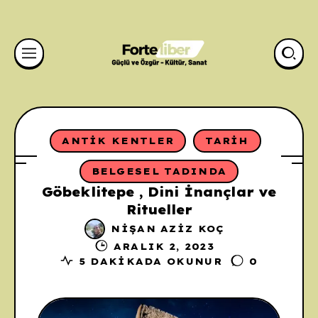
ANTIK KENTLER
TARIH
BELGESEL TADINDA
Göbeklitepe , Dini İnançlar ve
Ritueller
NIŞAN AZIZ KOÇ
ARALIK 2, 2023
5 DAKIKADA OKUNUR
0