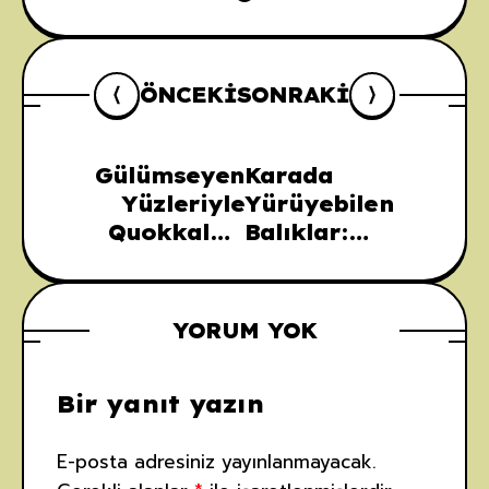
ÖNCEKI
SONRAKI
Gülümseyen
Karada
Yüzleriyle
Yürüyebilen
Quokkalar:
Balıklar:
Doğanın En
Tırmanan
Mutlu
Levreklerin
Hayvanları
Anatomisi ve
YORUM YOK
Fizyolojisi
Bir yanıt yazın
E-posta adresiniz yayınlanmayacak.