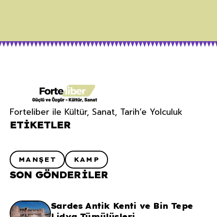
Forteliber ile Kültür, Sanat, Tarih’e Yolculuk
ETIKETLER
MANŞET
KAMP
SON GÖNDERILER
Sardes Antik Kenti ve Bin Tepe
Lidya Tümülüsleri