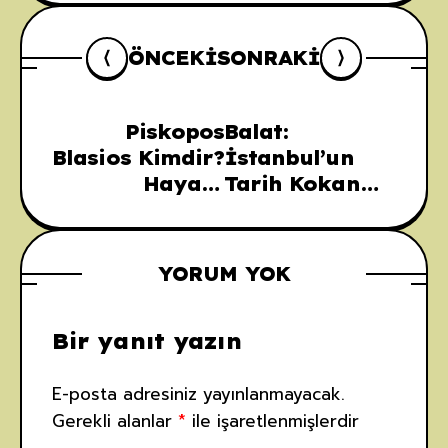
ÖNCEKI
SONRAKI
Piskopos
Balat:
Blasios Kimdir?
İstanbul’un
Hayatı,
Tarih Kokan
Mucizeleri ve
Semtinde
Efsaneleri
Gezilecek
Yerler Rehberi
YORUM YOK
Bir yanıt yazın
E-posta adresiniz yayınlanmayacak.
Gerekli alanlar
*
ile işaretlenmişlerdir