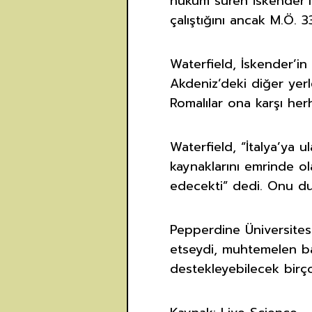
hüküm süren İskender’in
çalıştığını ancak M.Ö. 3
Waterfield, İskender’in 
Akdeniz’deki diğer yerle
Romalılar ona karşı herh
Waterfield, “İtalya’ya 
kaynaklarını emrinde ol
edecekti” dedi. Onu dur
Pepperdine Üniversitesi
etseydi, muhtemelen başa
destekleyebilecek birç