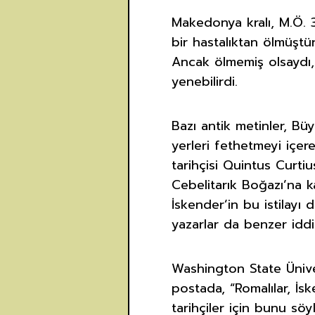
Makedonya kralı, M.Ö. 
bir hastalıktan ölmüştü
Ancak ölmemiş olsaydı,
yenebilirdi.
Bazı antik metinler, Bü
yerleri fethetmeyi içer
tarihçisi Quintus Curti
Cebelitarık Boğazı’na ka
İskender’in bu istilayı 
yazarlar da benzer idd
Washington State Ünive
postada, “Romalılar, İ
tarihçiler için bunu sö