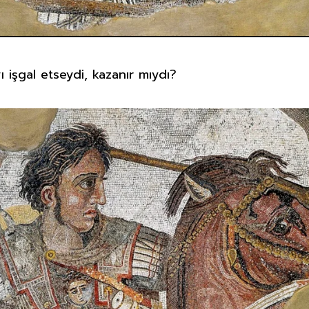
işgal etseydi, kazanır mıydı?