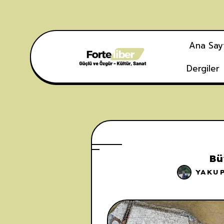
Ana Say
Dergiler
Bü
YAKU