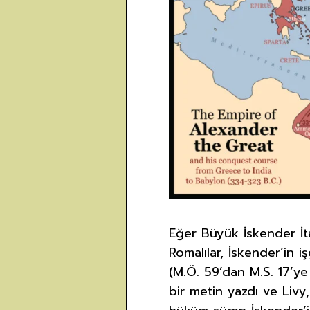
Eğer Büyük İskender İta
Romalılar, İskender’in i
(M.Ö. 59’dan M.S. 17’y
bir metin yazdı ve Livy,