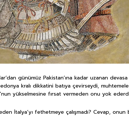
lar’dan günümüz Pakistan’ına kadar uzanan devasa 
kedonya kralı dikkatini batıya çevirseydi, muhteme
’nun yükselmesine fırsat vermeden onu yok ederdi
eden İtalya’yı fethetmeye çalışmadı? Cevap, onun