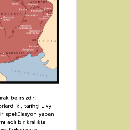
ak belirsizdir.
lardı ki, tarihçi Livy
air spekülasyon yapan
 adlı bir krallıkta