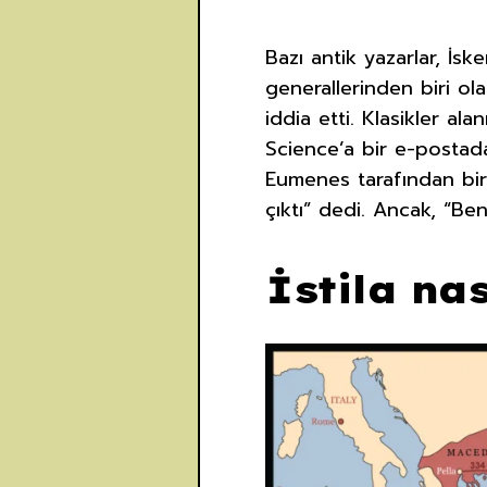
Bazı antik yazarlar, İs
generallerinden biri ola
iddia etti. Klasikler al
Science’a bir e-postada,
Eumenes tarafından bir 
çıktı” dedi. Ancak, “B
İstila na