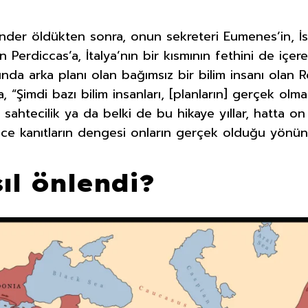
kender öldükten sonra, onun sekreteri Eumenes’in, İ
n Perdiccas’a, İtalya’nın bir kısmının fethini de içer
anında arka planı olan bağımsız bir bilim insanı olan 
 “Şimdi bazı bilim insanları, [planların] gerçek olm
sahtecilik ya da belki de bu hikaye yıllar, hatta on 
ence kanıtların dengesi onların gerçek olduğu yönü
sıl önlendi?