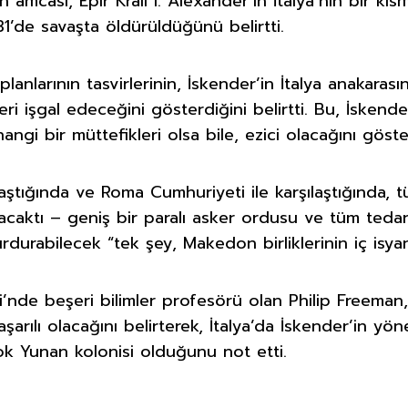
 amcası, Epir Kralı I. Alexander’in İtalya’nın bir kı
31’de savaşta öldürüldüğünü belirtti.
planlarının tasvirlerinin, İskender’in İtalya anakar
ri işgal edeceğini gösterdiğini belirtti. Bu, İskender
angi bir müttefikleri olsa bile, ezici olacağını göster
ulaştığında ve Roma Cumhuriyeti ile karşılaştığında, 
acaktı – geniş bir paralı asker ordusu ve tüm tedari
durabilecek “tek şey, Makedon birliklerinin iç isyan
’nde beşeri bilimler profesörü olan Philip Freeman, 
rılı olacağını belirterek, İtalya’da İskender’in yön
ok Yunan kolonisi olduğunu not etti.