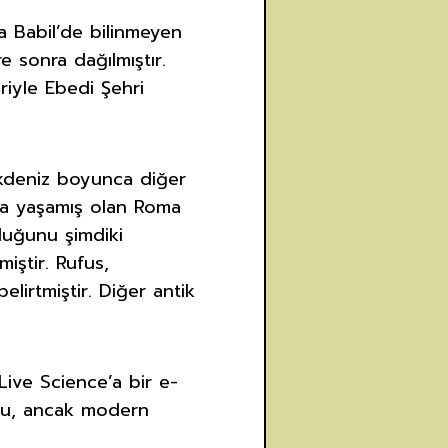
 Babil’de bilinmeyen
e sonra dağılmıştır.
iyle Ebedi Şehri
 Akdeniz boyunca diğer
ılda yaşamış olan Roma
rluğunu şimdiki
miştir. Rufus,
elirtmiştir. Diğer antik
ive Science’a bir e-
rdu, ancak modern