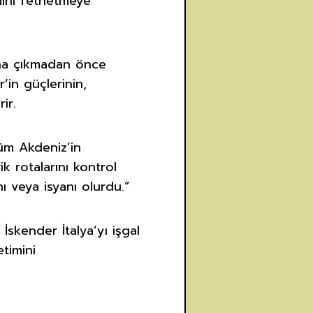
smını fethetmeye
asına çıkmadan önce
’in güçlerinin,
ir.
tüm Akdeniz’in
k rotalarını kontrol
ı veya isyanı olurdu.”
İskender İtalya’yı işgal
etimini