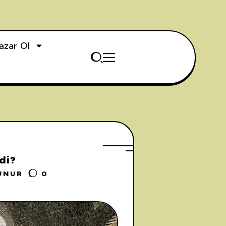
azar Ol
di?
UNUR
0