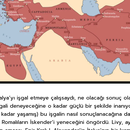
lya’yı işgal etmeye çalışsaydı, ne olacağı sonuç olar
şgali deneyeceğine o kadar güçlü bir şekilde inanıyor
e kadar yaşamış) bu işgalin nasıl sonuçlanacağına d
 Romalıların İskender’i yeneceğini öngördü. Livy, aynı