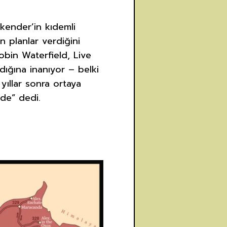
skender’in kıdemli
en planlar verdiğini
Robin Waterfield, Live
adığına inanıyor – belki
yıllar sonra ortaya
nde” dedi.