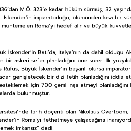
336’dan M.Ö. 323’e kadar hüküm sürmüş, 32 yaşında
r. İskender’in imparatorluğu, ölümünden kısa bir sür
 muhtemelen Roma’yı hedef alır ve büyük kuvvetler
yük İskender’in Batı’da, İtalya’nın da dahil olduğu
en bir askeri sefer planladığını öne sürer. İlk yüzy
us Rufus, Büyük İskender’in başarılı olursa imparato
dar genişletecek bir dizi fetih planladığını iddia et
desteklemek için 700 gemi inşa etmeyi planladığını b
ialarda bulunmuştur.
rsitesi’nde tarih doçenti olan Nikolaus Overtoom, L
skender’in Roma’yı fethetmeye çalışacağına inanıyo
ylemek imkansız” dedi.