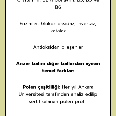
C vitamini, B2 (riboflavin), B3, B5 ve
B6
Enzimler: Glukoz oksidaz, invertaz,
katalaz
Antioksidan bileşenler
Anzer balını diğer ballardan ayıran
temel farklar:
Polen çeşitliliği:
Her yıl Ankara
Üniversitesi tarafından analiz edilip
sertifikalanan polen profili