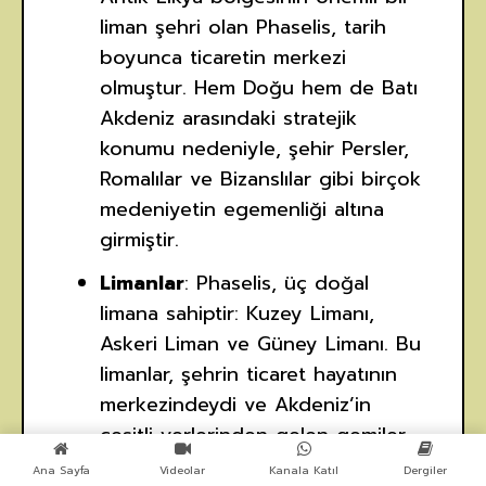
liman şehri olan Phaselis, tarih
boyunca ticaretin merkezi
olmuştur. Hem Doğu hem de Batı
Akdeniz arasındaki stratejik
konumu nedeniyle, şehir Persler,
Romalılar ve Bizanslılar gibi birçok
medeniyetin egemenliği altına
girmiştir.
Limanlar
: Phaselis, üç doğal
limana sahiptir: Kuzey Limanı,
Askeri Liman ve Güney Limanı. Bu
limanlar, şehrin ticaret hayatının
merkezindeydi ve Akdeniz’in
çeşitli yerlerinden gelen gemiler
burada demirlerdi. Günümüzde, bu
Ana Sayfa
Videolar
Kanala Katıl
Dergiler