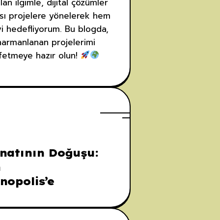
an ilgimle, dijital çözümler
rası projelere yönelerek hem
yi hedefliyorum. Bu blogda,
 harmanlanan projelerimi
şfetmeye hazır olun!
natının Doğuşu:
n
nopolis’e