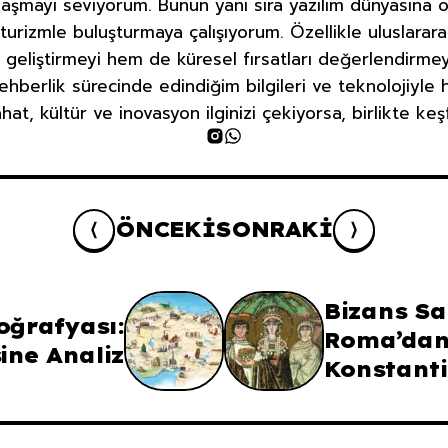
aşmayı seviyorum. Bunun yanı sıra yazılım dünyasına ol
 turizmle buluşturmaya çalışıyorum. Özellikle uluslara
 geliştirmeyi hem de küresel fırsatları değerlendirme
ehberlik sürecinde edindiğim bilgileri ve teknolojiyle
at, kültür ve inovasyon ilginizi çekiyorsa, birlikte ke
ÖNCEKI
SONRAKI
Bizans Sa
oğrafyası:
Roma’da
ine Analiz
Konstanti