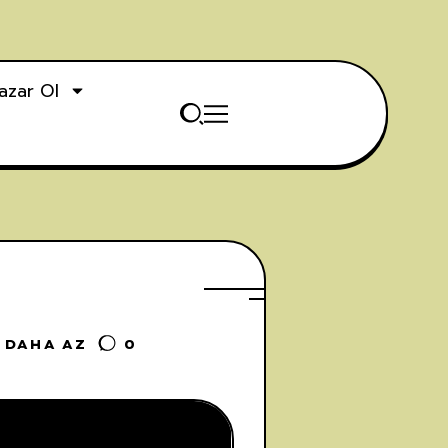
azar Ol
 DAHA AZ
0