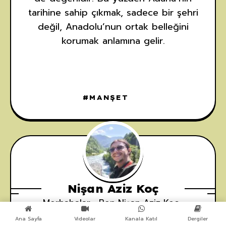
tarihine sahip çıkmak, sadece bir şehri
değil, Anadolu’nun ortak belleğini
korumak anlamına gelir.
MANŞET
Nişan Aziz Koç
Merhabalar , Ben Nişan Aziz Koç .
İngilizce Dilinden Profesyonel Ülkesel
Ana Sayfa
Videolar
Kanala Katıl
Dergiler