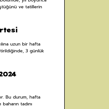
Bu bölümde, yıl boyunca
ştüğünü ve tatillerin
rtesi
ılına uzun bir hafta
tirildiğinde, 3 günlük
2024
or. Bu durum, hafta
e baharın tadını