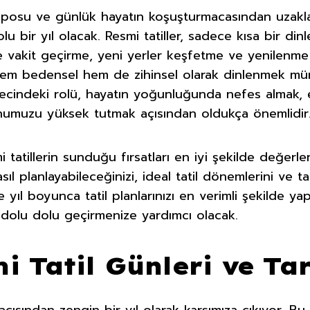
mposu ve günlük hayatın koşuşturmacasından uzakla
olu bir yıl olacak. Resmi tatiller, sadece kısa bir di
 vakit geçirme, yeni yerler keşfetme ve yenilenme f
hem bedensel hem de zihinsel olarak dinlenmek müm
recindeki rolü, hayatın yoğunluğunda nefes almak, 
numuzu yüksek tutmak açısından oldukça önemlidir
 tatillerin sunduğu fırsatları en iyi şekilde değerle
asıl planlayabileceğinizi, ideal tatil dönemlerini ve tati
e yıl boyunca tatil planlarınızı en verimli şekilde yap
 dolu dolu geçirmenize yardımcı olacak.
i Tatil Günleri ve Tar