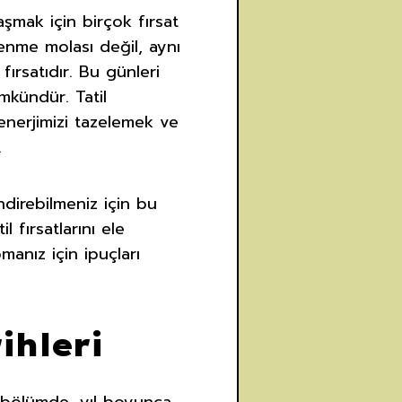
şmak için birçok fırsat
nlenme molası değil, aynı
ırsatıdır. Bu günleri
kündür. Tatil
enerjimizi tazelemek ve
.
ndirebilmeniz için bu
l fırsatlarını ele
manız için ipuçları
ihleri