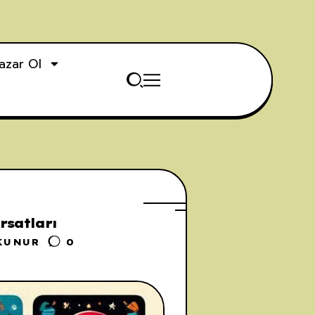
azar Ol
rsatları
KUNUR
0