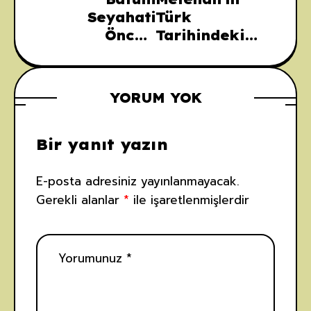
Seyahati
Türk
Öncesi
Tarihindeki
Bilmeniz
Yeri: Bir Cihan
Gerekenler:
Devletinin
Gezi
Kurucusu
YORUM YOK
Tavsiyeleri ve
Olarak
İpuçları
Bir yanıt yazın
E-posta adresiniz yayınlanmayacak.
Gerekli alanlar
*
ile işaretlenmişlerdir