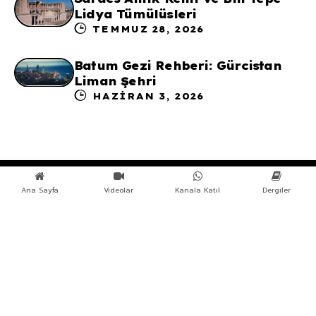
Lidya Tümülüsleri
TEMMUZ 28, 2026
Batum Gezi Rehberi: Gürcistan
Liman Şehri
HAZIRAN 3, 2026
Ana Sayfa
Videolar
Kanala Katıl
Dergiler
Copyright © 2026 Forteliber | Design by Yakup
Topcu
ISSN: 3108-6152