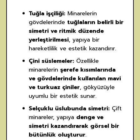
Tuğla işçiliği:
Minarelerin
gövdelerinde
tuğlaların belirli bir
simetri ve ritmik düzende
yerleştirilmesi
, yapıya bir
hareketlilik ve estetik kazandırır.
Çini süslemeler:
Özellikle
minarelerin
şerefe kısımlarında
ve gövdelerinde kullanılan mavi
ve turkuaz çiniler
, gökyüzüyle
uyumlu bir estetik sunar.
Selçuklu üslubunda simetri:
Çift
minareler, yapıya
denge ve
simetri kazandırarak görsel bir
bütünlük oluşturur
.