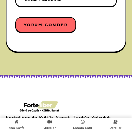
Forteliber ile Kültür, Sanat, Tarih’e Yolculuk
ETIKETLER
Ana Sayfa
Videolar
Kanala Katıl
Dergiler