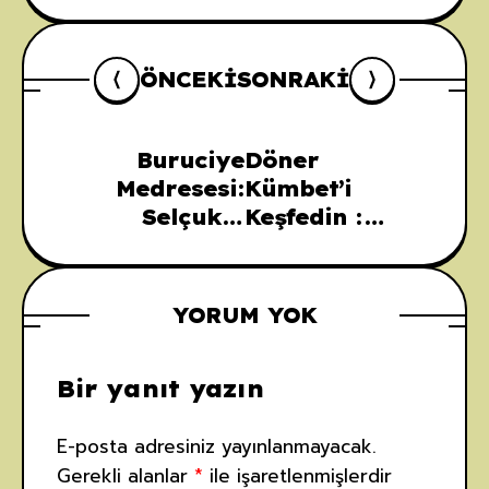
ÖNCEKI
SONRAKI
Buruciye
Döner
Medresesi:
Kümbet’i
Selçuklu
Keşfedin :
Mimarisi’nin
Kayseri’de Bir
Zarif Bir İzleri
Tarih
YORUM YOK
Bir yanıt yazın
E-posta adresiniz yayınlanmayacak.
Gerekli alanlar
*
ile işaretlenmişlerdir