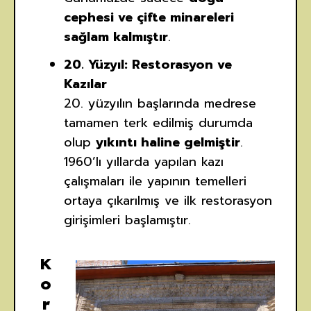
cephesi ve çifte minareleri
sağlam kalmıştır
.
20. Yüzyıl: Restorasyon ve
Kazılar
20. yüzyılın başlarında medrese
tamamen terk edilmiş durumda
olup
yıkıntı haline gelmiştir
.
1960’lı yıllarda yapılan kazı
çalışmaları ile yapının temelleri
ortaya çıkarılmış ve ilk restorasyon
girişimleri başlamıştır.
K
o
r