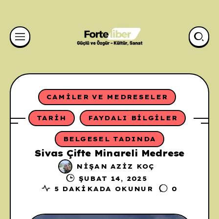
CAMILER VE MEDRESELER
TARIH
FAYDALI BILGILER
BELGESEL TADINDA
Sivas Çifte Minareli Medrese
NIŞAN AZIZ KOÇ
ŞUBAT 14, 2025
5 DAKIKADA OKUNUR
0