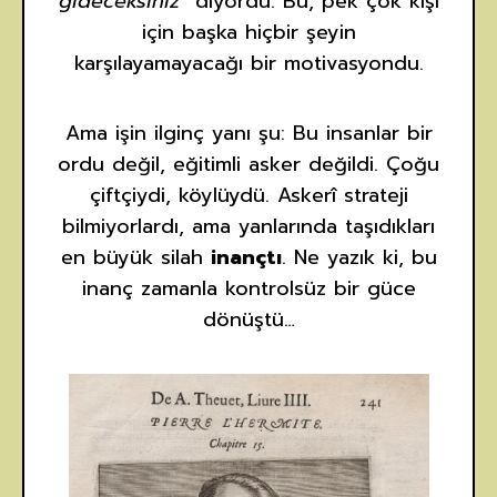
gideceksiniz”
diyordu. Bu, pek çok kişi
için başka hiçbir şeyin
karşılayamayacağı bir motivasyondu.
Ama işin ilginç yanı şu: Bu insanlar bir
ordu değil, eğitimli asker değildi. Çoğu
çiftçiydi, köylüydü. Askerî strateji
bilmiyorlardı, ama yanlarında taşıdıkları
en büyük silah
inançtı
. Ne yazık ki, bu
inanç zamanla kontrolsüz bir güce
dönüştü…