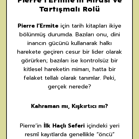
Pierre l’Ermite’in Mirası ve
Tartışmalı Rolü
Pierre l’Ermite
için tarih kitapları ikiye
bölünmüş durumda. Bazıları onu, dini
inancın gücünü kullanarak halkı
harekete geçiren cesur bir lider olarak
görürken; bazıları ise kontrolsüz bir
kitlesel hareketin mimarı, hatta bir
felaket tellalı olarak tanımlar. Peki,
gerçek nerede?
Kahraman mı, Kışkırtıcı mı?
Pierre’in
İlk Haçlı Seferi
içindeki yeri
resmî kayıtlarda genellikle “öncü”