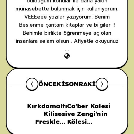
bulduğum konular ile daha yakın
münasebette bulunmak için kullanıyorum.
VEEEeee yazılar yazıyorum. Benim
Beslenme çantam kitaplar ve bilgiler !!
Benimle birlikte öğrenmeye aç olan
insanlara selam olsun . Afiyetle okuyunuz
...
ÖNCEKI
SONRAKI
Kırkdamaltı
Ca’ber Kalesi
Kilisesi
ve Zengi’nin
Freskleri:
Kölesi
Anadolu’nun
Tarafından