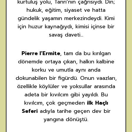
kurtuluş yolu, Tanrı’nın çağrısıydı. Din;
hukuk, eğitim, siyaset ve hatta
gündelik yaşamın merkezindeydi. Kimi
için huzur kaynağıydı, kimisi içinse bir
savaş daveti…
Pierre l’Ermite
, tam da bu kırılgan
dönemde ortaya çıkan, halkın kalbine
korku ve umutla aynı anda
dokunabilen bir figürdü. Onun vaazları,
özellikle köylüler ve yoksullar arasında
adeta bir kıvılcım gibi yayıldı. Bu
kıvılcım, çok geçmeden
ilk Haçlı
Seferi
adıyla tarihe geçen dev bir
yangına dönüştü.