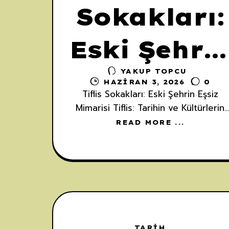
Sokakları:
Eski Şehri
YAKUP TOPCU
Eşsiz
HAZIRAN 3, 2026
0
Tiflis Sokakları: Eski Şehrin Eşsiz
Mimarisini
Mimarisi Tiflis: Tarihin ve Kültürlerin
Kesişim Noktası Gürcistan'ın başkent
READ MORE ...
Tiflis, adını efsaneye göre Kral
Keşfedin!
Vahtang Gorgasali'nin beşinci yüzyıld
sülfürlü şifalı sıcak su kaynaklarını
keşfetmesinden alır; eski Gürcü
TARIH