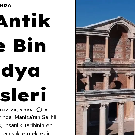
INDA
Antik
e Bin
idya
sleri
UZ 28, 2026
0
nda, Manisa'nın Salihli
, insanlık tarihinin en
 tanıklık etmektedir.