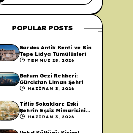
POPULAR POSTS
Sardes Antik Kenti ve Bin
Tepe Lidya Tümülüsleri
TEMMUZ 28, 2026
Batum Gezi Rehberi:
Gürcistan Liman Şehri
HAZIRAN 3, 2026
Tiflis Sokakları: Eski
Şehrin Eşsiz Mimarisini
Keşfedin!
HAZIRAN 3, 2026
Vakıf Kültürü: Kişisel