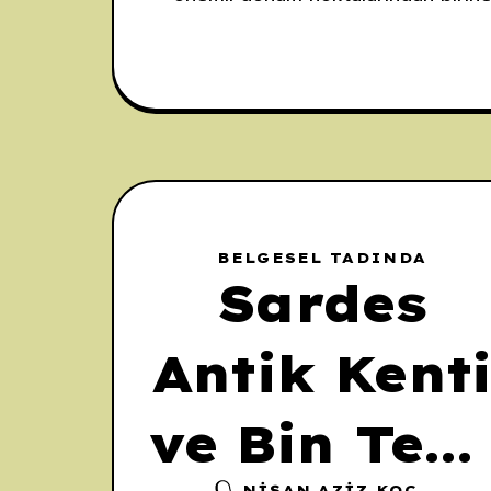
Sardes Antik Kenti ve onun kuzeyi
uzanan
BELGESEL TADINDA
Sardes
Antik Kent
ve Bin Tep
NIŞAN AZIZ KOÇ