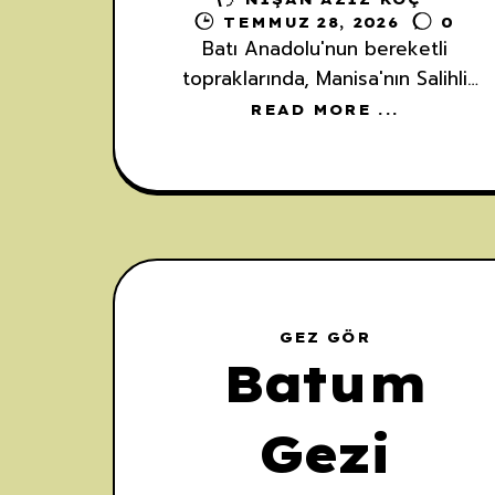
Lidya
TEMMUZ 28, 2026
0
Batı Anadolu'nun bereketli
Tümülüsle
topraklarında, Manisa'nın Salihli
ilçesinde yükselen anıtsal bir miras,
READ MORE ...
insanlık tarihinin en önemli dönüm
i
noktalarından birine tanıklık
etmektedir. Sardes Antik Kenti ve
onun kuzeyinde bir koruyucu gibi
uzanan
GEZ GÖR
Batum
Gezi