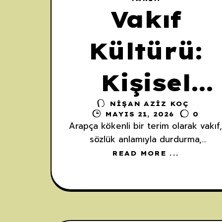
Vakıf
Kültürü:
Kişisel
NIŞAN AZIZ KOÇ
Çıkardan
MAYIS 21, 2026
0
Arapça kökenli bir terim olarak vakıf
Ortak
sözlük anlamıyla durdurma,
hareketten alıkoyma, hapsetme ve
READ MORE ...
mülkiyetin devredilmesinin
Vicdana
engellenmesi manalarına gelir . Anca
bu kavram, İslam ve Türk
Uzanan
medeniyetinin ufkunda salt bir hukuk