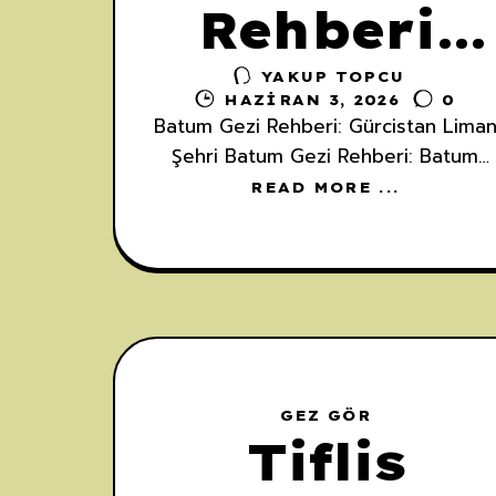
Rehberi:
YAKUP TOPCU
Gürcistan
HAZIRAN 3, 2026
0
Batum Gezi Rehberi: Gürcistan Lima
Liman
Şehri Batum Gezi Rehberi: Batum
Nerede, Nereye Bağlı ve Batum
READ MORE ...
Nedir? Karadeniz'in doğu kıyısında
Şehri
parlayan bir liman kenti olan Batum,
büyüleyici atmosferiyle her yıl
binlerce
GEZ GÖR
Tiflis