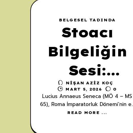
Köprü
BELGESEL TADINDA
Stoacı
Bilgeliğin
Sesi:
NIŞAN AZIZ KOÇ
Seneca’nın
MART 5, 2026
0
Lucius Annaeus Seneca (MÖ 4 – MS
Hayatı ve
65), Roma İmparatorluk Dönemi'nin e
önemli felsefi figürlerinden biri olup
READ MORE ...
Stoacı düşüncenin kalıcı mirasını
Düşüncele
şekillendirmiş bir devlet adamı, hatip