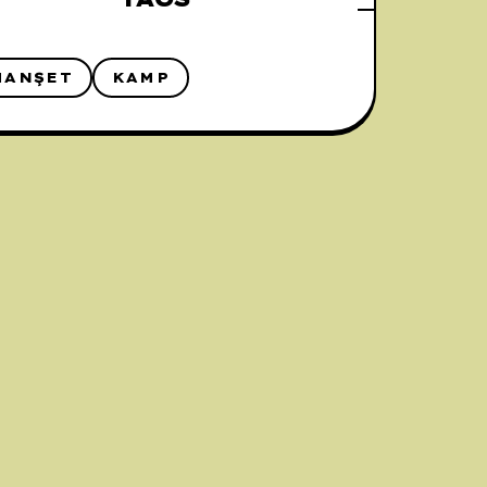
MANŞET
KAMP