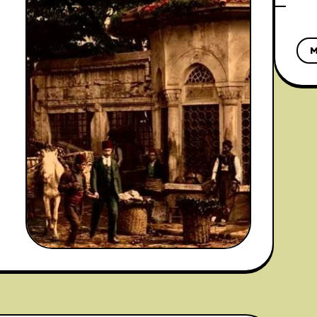
,
k
i