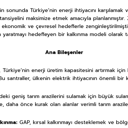
erin sonunda Türkiye’nin enerji ihtiyacını karşılam
otansiyelini maksimize etmek amacıyla planlanmıştır.
l, ekonomik ve çevresel hedeflerle zenginleştirilmiş
yaratmayı hedefleyen bir kalkınma modeli olarak ta
Ana Bileşenler
, Türkiye’nin enerji üretim kapasitesini artırmak için 
 Bu santraller, ülkenin elektrik ihtiyacının önemli bir 
eki geniş tarım arazilerini sulamak için büyük sulam
e, daha önce kurak olan alanlar verimli tarım arazi
lkınma:
GAP, kırsal kalkınmayı desteklemek ve böl