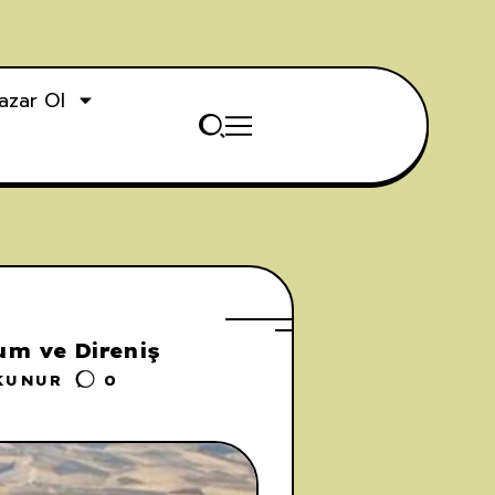
azar Ol
um ve Direniş
KUNUR
0