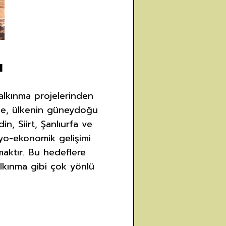
ı
alkınma projelerinden
oje, ülkenin güneydoğu
n, Siirt, Şanlıurfa ve
syo-ekonomik gelişimi
maktır. Bu hedeflere
kalkınma gibi çok yönlü