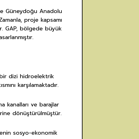
ak ve Güneydoğu Anadolu
 Zamanla, proje kapsamı
tir. GAP, bölgede büyük
sarlanmıştır.
bir dizi hidroelektrik
kısmını karşılamaktadır.
a kanalları ve barajlar
lerine dönüştürülmüştür.
genin sosyo-ekonomik