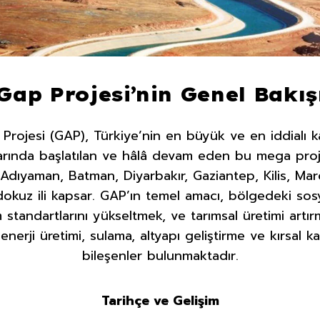
Gap Projesi’nin Genel Bakış
ojesi (GAP), Türkiye’nin en büyük ve en iddialı k
onlarında başlatılan ve hâlâ devam eden bu mega pr
dıyaman, Batman, Diyarbakır, Gaziantep, Kilis, Mardi
okuz ili kapsar. GAP’ın temel amacı, bölgedeki so
 standartlarını yükseltmek, ve tarımsal üretimi artır
nerji üretimi, sulama, altyapı geliştirme ve kırsal 
bileşenler bulunmaktadır.
Tarihçe ve Gelişim