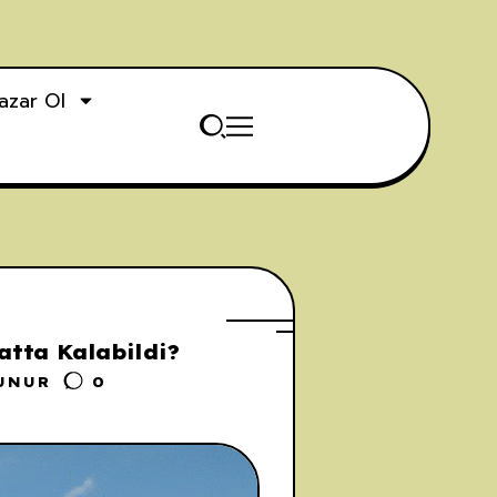
azar Ol
atta Kalabildi?
UNUR
0