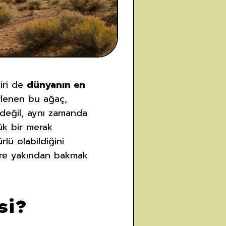
biri de
dünyanın en
rlenen bu ağaç,
a değil, aynı zamanda
yük bir merak
lü olabildiğini
töre yakından bakmak
si?