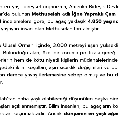
en yaşlı bireysel organizma, Amerika Birleşik Devlet
lar’da bulunan
Methuselah
adlı
İğne Yapraklı Çam
el incelemelere göre, bu ağaç yaklaşık
4.850 yaşın
n yaşayan insan olan Methuselah’tan almıştır.
o Ulusal Ormanı içinde, 3.000 metreyi aşan yüksekli
Bulunduğu alan, özel bir koruma politikası gereği g
erin hem de kötü niyetli kişilerin müdahalelerind
eki iklim koşulları, aşırı sıcaklık değişimleri ve d
 son derece yavaş ilerlemesine sebep olmuş ve bu
r.
ah’tan daha yaşlı olabileceği düşünülen başka bir
şları açıklanmamıştır. Bilim insanları, bu ağaçların 
şmaktan kaçınmaktadır. Ancak
dünyanın en yaşlı ağa