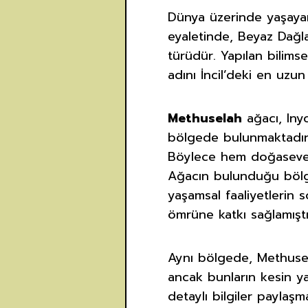
Dünya üzerinde yaşayan 
eyaletinde, Beyaz Dağ
türüdür. Yapılan bilims
adını İncil’deki en uzu
Methuselah
ağacı, Iny
bölgede bulunmaktadır. 
Böylece hem doğaseverl
Ağacın bulunduğu bölged
yaşamsal faaliyetlerin
ömrüne katkı sağlamıştı
Aynı bölgede, Methusel
ancak bunların kesin ya
detaylı bilgiler payla