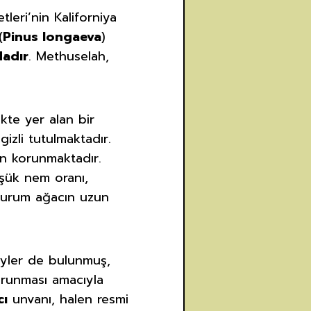
leri’nin Kaliforniya
(
Pinus longaeva
)
dadır
. Methuselah,
kte yer alan bir
izli tutulmaktadır.
en korunmaktadır.
üşük nem oranı,
 durum ağacın uzun
eyler de bulunmuş,
korunması amacıyla
cı
unvanı, halen resmi