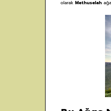
olarak
Methuselah
ağac