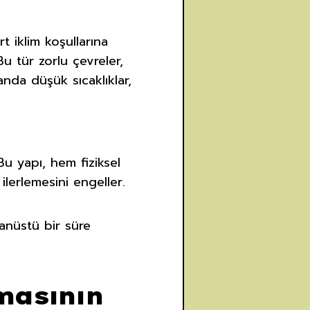
t iklim koşullarına
Bu tür zorlu çevreler,
anda düşük sıcaklıklar,
u yapı, hem fiziksel
ilerlemesini engeller.
ğanüstü bir süre
lmasının