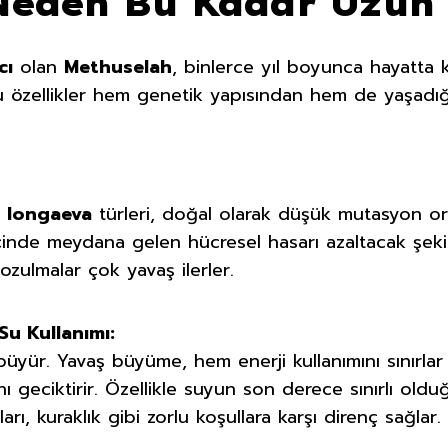
Neden Bu Kadar Uzun 
cı
olan
Methuselah
, binlerce yıl boyunca hayatta 
Bu özellikler hem genetik yapısından hem de yaşadığ
s longaeva
türleri, doğal olarak düşük mutasyon ora
cinde meydana gelen hücresel hasarı azaltacak şekil
zulmalar çok yavaş ilerler.
Su Kullanımı:
 büyür. Yavaş büyüme, hem enerji kullanımını sınırl
nı geciktirir. Özellikle suyun son derece sınırlı ol
arı, kuraklık gibi zorlu koşullara karşı direnç sağlar.