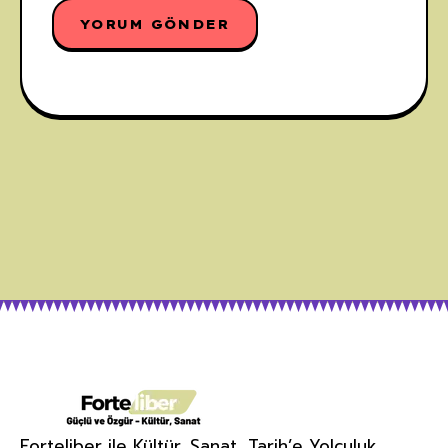
Forteliber ile Kültür, Sanat, Tarih’e Yolculuk