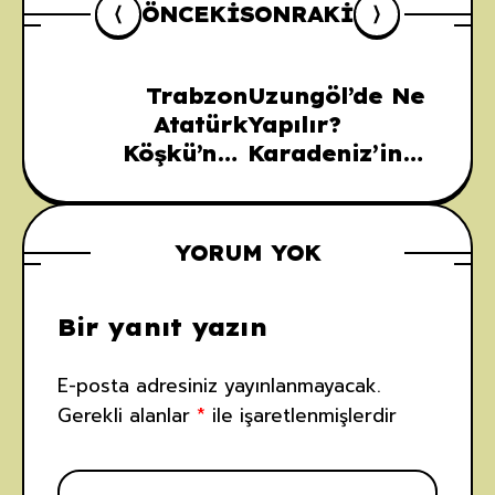
ÖNCEKI
SONRAKI
Trabzon
Uzungöl’de Ne
Atatürk
Yapılır?
Köşkü’nün
Karadeniz’in
Tarihi Süreci:
Gözbebeği İçin
İnşasından
Detaylı Gezi
Günümüze
Planı
YORUM YOK
Bir yanıt yazın
E-posta adresiniz yayınlanmayacak.
Gerekli alanlar
*
ile işaretlenmişlerdir