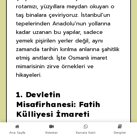
rotamızı, yüzyıllara meydan okuyan o
taş binalara çeviriyoruz. İstanbul’un
tepelerinden Anadolu’nun yollarına
kadar uzanan bu yapılar, sadece
yemek pişirilen yerler değil, aynı
zamanda tarihin kırılma anlarına şahitlik
etmiş anıtlardı. İşte Osmanlı imaret
mimarisinin zirve örnekleri ve
hikayeleri.
1. Devletin
Misafirhanesi: Fatih
Külliyesi İmareti
İstanbul’un fethinden sonra Fatih
Ana Sayfa
Videolar
Kanala Katıl
Dergiler