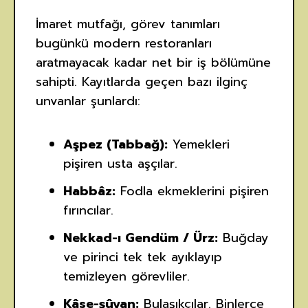
İmaret mutfağı, görev tanımları
bugünkü modern restoranları
aratmayacak kadar net bir iş bölümüne
sahipti. Kayıtlarda geçen bazı ilginç
unvanlar şunlardı:
Aşpez (Tabbağ):
Yemekleri
pişiren usta aşçılar.
Habbâz:
Fodla ekmeklerini pişiren
fırıncılar.
Nekkad-ı Gendüm / Ürz:
Buğday
ve pirinci tek tek ayıklayıp
temizleyen görevliler.
Kâse-şûyan:
Bulaşıkçılar. Binlerce